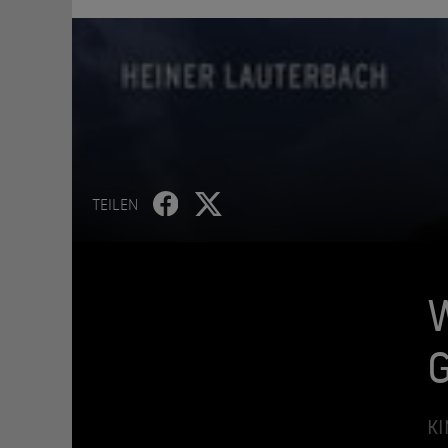
TEILEN
W
KI