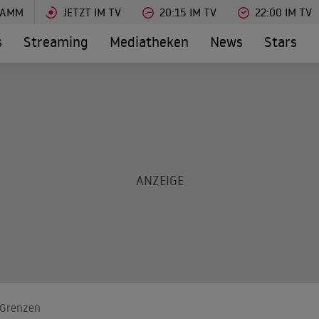
RAMM
JETZT IM TV
20:15 IM TV
22:00 IM TV
s
Streaming
Mediatheken
News
Stars
e Grenzen