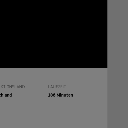
KTIONSLAND
LAUFZEIT
chland
186 Minuten