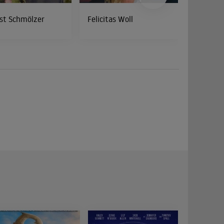
st Schmölzer
Felicitas Woll
Hans-We