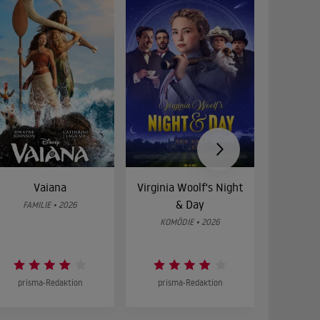
Vaiana
Virginia Woolf's Night
Etw
& Day
Bes
FAMILIE • 2026
KOMÖDIE • 2026
DRA
prisma-Redaktion
prisma-Redaktion
prism