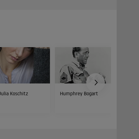
Julia Koschitz
Humphrey Bogart
Cathy 