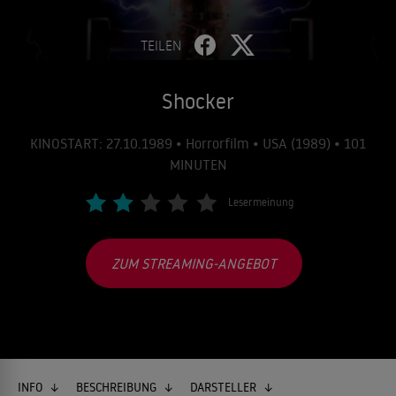
TEILEN
Shocker
KINOSTART: 27.10.1989 • Horrorfilm • USA (1989) • 101
MINUTEN
Lesermeinung
ZUM STREAMING-ANGEBOT
INFO
BESCHREIBUNG
DARSTELLER