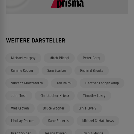
WEITERE DARSTELLER
Michael Murphy
Mitch Pileggi
Peter Berg
Camille Cooper
Sam Scarber
Richard Brooks
Vincent Guastaferro
Ted Raimi
Heather Langenkamp
John Tesh
Christopher Kriesa
Timothy Leary
Wes Craven
Bruce Wagner
Ernie Lively
Lindsay Parker
Kane Roberts
Michael C. Matthews
Brent Spiner
Jessica Craven
Virginia Morris