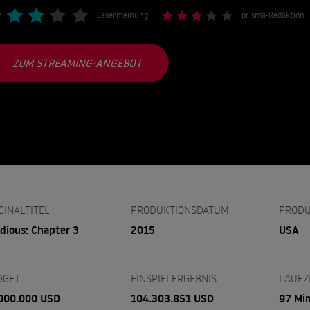
Lesermeinung
prisma-Redaktion
ZUM STREAMING-ANGEBOT
GINALTITEL
PRODUKTIONSDATUM
PRODU
idious: Chapter 3
2015
USA
DGET
EINSPIELERGEBNIS
LAUFZ
000.000 USD
104.303.851 USD
97 Mi