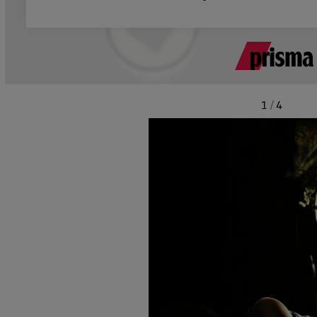
1
/
4