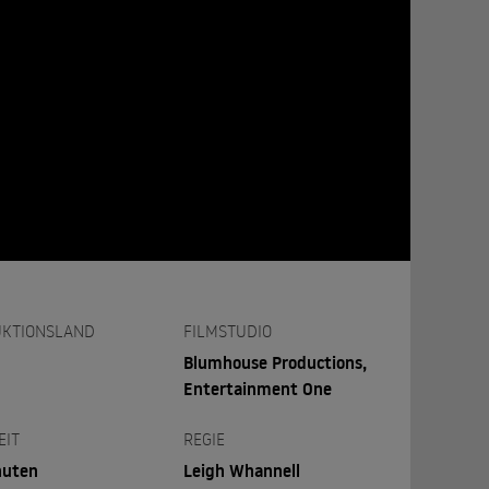
KTIONSLAND
FILMSTUDIO
Blumhouse Productions,
Entertainment One
EIT
REGIE
nuten
Leigh Whannell