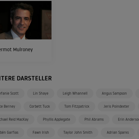
ermot Mulroney
ITERE DARSTELLER
efanie Scott
Lin Shaye
Leigh Whannell
Angus Sampson
te Berney
Corbett Tuck
Tom Fitzpatrick
Jeris Poindexter
chael Reid MacKay
Phyllis Applegate
Phil Abrams
Erin Anderso
bén Garfias
Fawn Irish
Taylor John Smith
Adrian Sparks