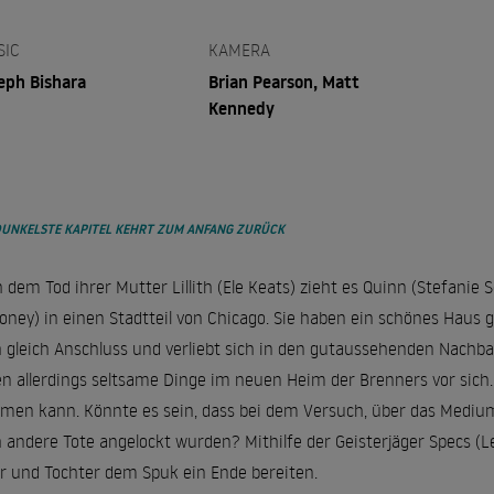
SIC
KAMERA
eph Bishara
Brian Pearson, Matt
Kennedy
DUNKELSTE KAPITEL KEHRT ZUM ANFANG ZURÜCK
 dem Tod ihrer Mutter Lillith (Ele Keats) zieht es Quinn (Stefanie
oney) in einen Stadtteil von Chicago. Sie haben ein schönes Haus g
 gleich Anschluss und verliebt sich in den gutaussehenden Nachba
n allerdings seltsame Dinge im neuen Heim der Brenners vor sich. 
men kann. Könnte es sein, dass bei dem Versuch, über das Medium 
 andere Tote angelockt wurden? Mithilfe der Geisterjäger Specs (
r und Tochter dem Spuk ein Ende bereiten.