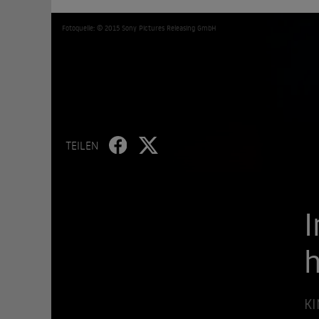
Fotoquelle: © 2015 Sony Pictures Releasing GmbH
TEILEN
I
h
KI