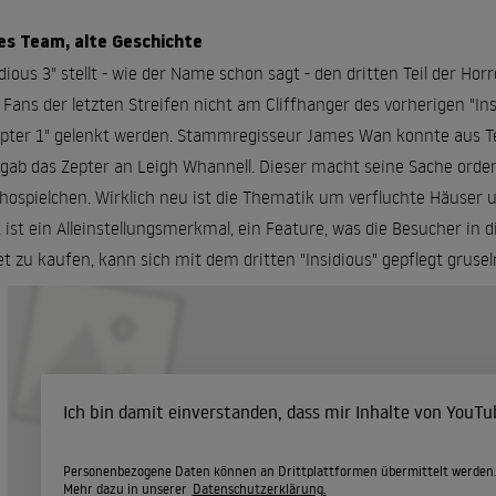
es Team, alte Geschichte
idious 3" stellt - wie der Name schon sagt - den dritten Teil der Ho
 Fans der letzten Streifen nicht am Cliffhanger des vorherigen "In
pter 1" gelenkt werden. Stammregisseur James Wan konnte aus Te
gab das Zepter an Leigh Whannell. Dieser macht seine Sache ordentl
hospielchen. Wirklich neu ist die Thematik um verfluchte Häuser u
t ist ein Alleinstellungsmerkmal, ein Feature, was die Besucher in 
et zu kaufen, kann sich mit dem dritten "Insidious" gepflegt grusel
Ich bin damit einverstanden, dass mir Inhalte von YouT
Personenbezogene Daten können an Drittplattformen übermittelt werden
Mehr dazu in unserer
Datenschutzerklärung.