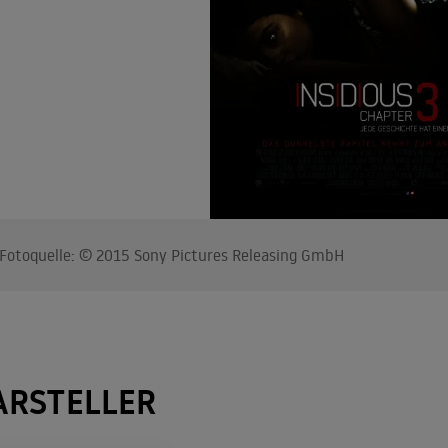
otoquelle: © 2015 Sony Pictures Releasing GmbH
ARSTELLER