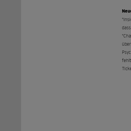
Neu
"Ins
dass
"Cha
über
Psyc
fehl
Tick