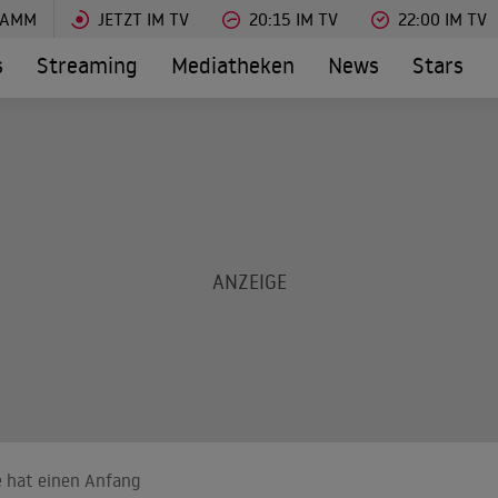
RAMM
JETZT IM TV
20:15 IM TV
22:00 IM TV
s
Streaming
Mediatheken
News
Stars
te hat einen Anfang