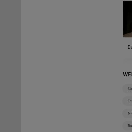
D
WE
St
Ta
Mi
Ru