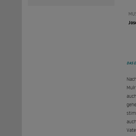
MU
Jos
DAS 
Nach
Mulr
auch
gehe
stim
auch
Vate