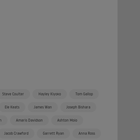
Steve Coulter
Hayley Kiyoko
Tom Gallop
Ele Keats
James Wan
Joseph Bishara
n
Amaris Davidson
Ashton Moio
Jacob Crawford
Garrett Ryan
Anna Ross