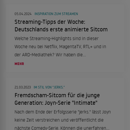
neuen Serie zu sehen. Alles, was bisher zum
Inhalt bekannt ist, erfahrt ihr hier.
05.04.2024
INSPIRATION ZUM STREAMEN
Streaming-Tipps der Woche:
Deutschlands erste animierte Sitcom
Welche Streaming-Highlights sind in dieser
Woche neu bei Netflix, MagentaTV, RTL+ und in
der ARD-Mediathek? Wir haben die
interessantesten Neuerscheinungen für euch in
MEHR
der Übersicht zusammengestellt.
21.03.2023
IM STIL VON "JERKS."
Fremdscham-Sitcom für die junge
Generation: Joyn-Serie "Intimate"
Nach dem Ende der Erfolgsserie "jerks." lässt Joyn
keine Zeit verstreichen und veröffentlicht die
nächste Comedy-Serie. Können die unerfahrenen