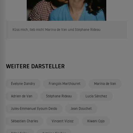
Küss mich, lieb mich! Marina de Van und Stéphane Rideau
WEITERE DARSTELLER
Évelyne Dandry
François Marthouret
Marina de Van
Adrien de Van
Stéphane Rideau
Lucía Sánchez
Jules-Emmanuel Eyoum Deido
Jean Douchet
Sébastien Charles
Vincent Vizioz
Kiwani Cojo