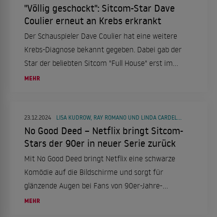
"Völlig geschockt": Sitcom-Star Dave
Coulier erneut an Krebs erkrankt
Der Schauspieler Dave Coulier hat eine weitere
Krebs-Diagnose bekannt gegeben. Dabei gab der
Star der beliebten Sitcom "Full House" erst im
Frühjahr dieses Jahres an, die Krankheit besiegt
MEHR
zu haben.
23.12.2024
LISA KUDROW, RAY ROMANO UND LINDA CARDELLINI
No Good Deed – Netflix bringt Sitcom-
Stars der 90er in neuer Serie zurück
Mit No Good Deed bringt Netflix eine schwarze
Komödie auf die Bildschirme und sorgt für
glänzende Augen bei Fans von 90er-Jahre-
Sitcoms. Ab dem 12. Dezember 2024 sind Lisa
MEHR
Kudrow, Ray Romano und Lina Cardellini in der