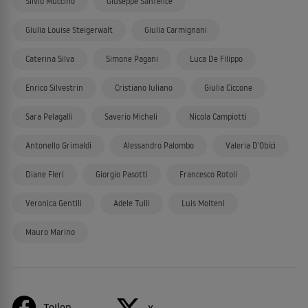
Silvio Muccino
Giuseppe Sanfelice
Giulia Louise Steigerwalt
Giulia Carmignani
Caterina Silva
Simone Pagani
Luca De Filippo
Enrico Silvestrin
Cristiano Iuliano
Giulia Ciccone
Sara Pelagalli
Saverio Micheli
Nicola Campiotti
Antonello Grimaldi
Alessandro Palombo
Valeria D'Obici
Diane Fleri
Giorgio Pasotti
Francesco Rotoli
Veronica Gentili
Adele Tulli
Luis Molteni
Mauro Marino
Teilen