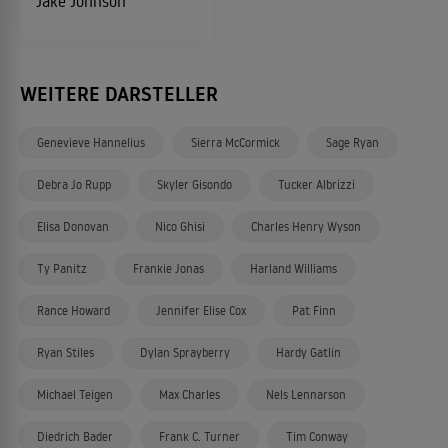
Jake Johnson
WEITERE DARSTELLER
Genevieve Hannelius
Sierra McCormick
Sage Ryan
Debra Jo Rupp
Skyler Gisondo
Tucker Albrizzi
Elisa Donovan
Nico Ghisi
Charles Henry Wyson
Ty Panitz
Frankie Jonas
Harland Williams
Rance Howard
Jennifer Elise Cox
Pat Finn
Ryan Stiles
Dylan Sprayberry
Hardy Gatlin
Michael Teigen
Max Charles
Nels Lennarson
Diedrich Bader
Frank C. Turner
Tim Conway