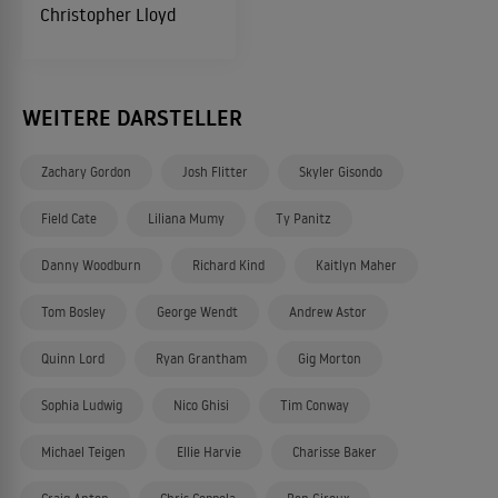
Christopher Lloyd
WEITERE DARSTELLER
Zachary Gordon
Josh Flitter
Skyler Gisondo
Field Cate
Liliana Mumy
Ty Panitz
Danny Woodburn
Richard Kind
Kaitlyn Maher
Tom Bosley
George Wendt
Andrew Astor
Quinn Lord
Ryan Grantham
Gig Morton
Sophia Ludwig
Nico Ghisi
Tim Conway
Michael Teigen
Ellie Harvie
Charisse Baker