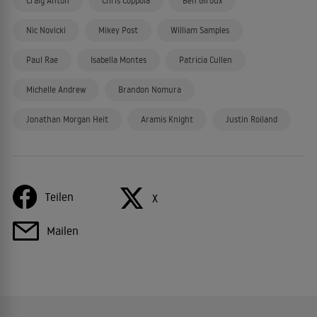
Craig Anton
Chris Coppola
Ben Giroux
Nic Novicki
Mikey Post
William Samples
Paul Rae
Isabella Montes
Patricia Cullen
Michelle Andrew
Brandon Nomura
Jonathan Morgan Heit
Aramis Knight
Justin Roiland
Teilen
X
Mailen