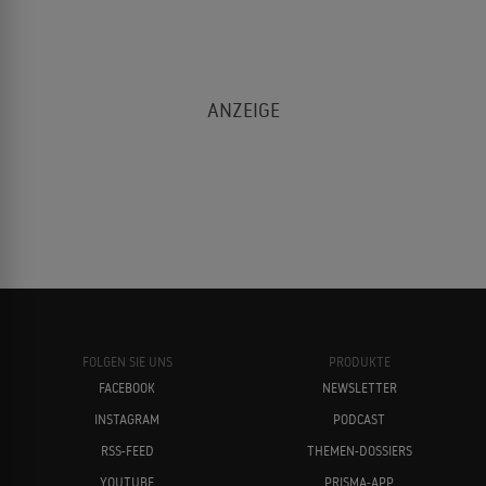
FOLGEN SIE UNS
PRODUKTE
FACEBOOK
NEWSLETTER
INSTAGRAM
PODCAST
RSS-FEED
THEMEN-DOSSIERS
YOUTUBE
PRISMA-APP