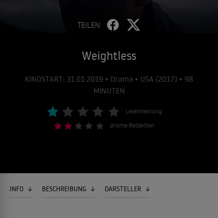
TEILEN
Weightless
KINOSTART: 31.01.2019 • Drama • USA (2017) • 98
MINUTEN
Lesermeinung
prisma-Redaktion
INFO
BESCHREIBUNG
DARSTELLER