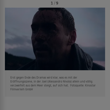
1
/
9
Erst gegen Ende des Dramas wird klar, was es mit der
Eröffnungsszene, in der Joel (Alessandro Nivola) allein und völlig
verzweifelt aus dem Meer steigt, auf sich hat. Fotoquelle: Kinostar
Filmverleih GmbH