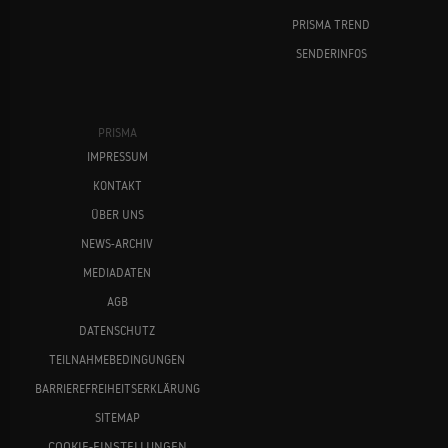
Short Cuts
PRISMA TREND
1993
EPISODENFILM
SENDERINFOS
Val Kilmer
Bruce Dern
Eine Familie namens Beethoven
PRISMA
1993
IMPRESSUM
TIERKOMÖDIE
KONTAKT
ÜBER UNS
Reservoir Dogs
NEWS-ARCHIV
1992
GANGSTERFILM
MEDIADATEN
Lalo Schifrin
Harvey Keitel
AGB
DATENSCHUTZ
Das teuflische Imperium
TEILNAHMEBEDINGUNGEN
1991
GANGSTERFILM
BARRIEREFREIHEITSERKLÄRUNG
SITEMAP
COOKIE-EINSTELLUNGEN