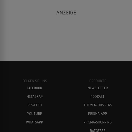
Das Begräbnis
1996
THRILLER
To Wong Foo, Thanks for Everything,
1995
Julie Newmar
Tim Roth
Don Cheadle
KOMÖDIE
Unsere Welt war eine schöne Lüge
1994
FOLGEN SIE UNS
PRODUKTE
FAMILIENDRAMA
FACEBOOK
NEWSLETTER
INSTAGRAM
PODCAST
Christopher Walken
Mickey Rourke
RSS-FEED
THEMEN-DOSSIERS
True Romance
1993
YOUTUBE
PRISMA-APP
ACTIONTHRILLER
WHATSAPP
PRISMA-SHOPPING
RATGEBER