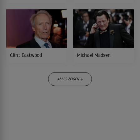
One Tough Cop
1998
KRIMINALFILM
Scharfe Täuschung
1997
Clint Eastwood
Michael Madsen
PSYCHOTHRILLER
ALLES ZEIGEN ↓
The Killer
1997
THRILLER
Nach eigenen Regeln
1996
KRIMINALFILM
Quentin Tarantino
Dennis Hopper