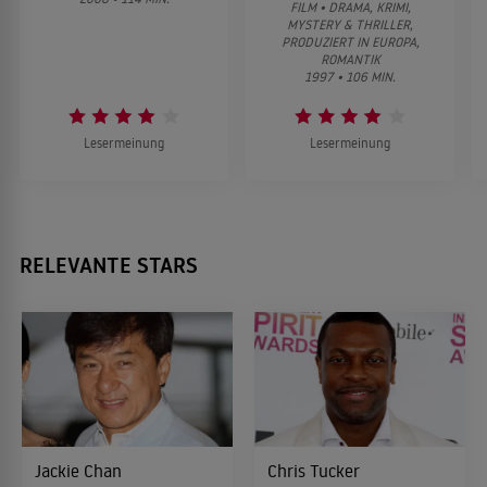
FILM • DRAMA, KRIMI,
MYSTERY & THRILLER,
PRODUZIERT IN EUROPA,
Rush Hour 2
ROMANTIK
2001
1997 • 106 MIN.
ACTIONKOMÖDIE
Lesermeinung
Lesermeinung
Mister Undercover
2001
KOMÖDIE
RELEVANTE STARS
Brot und Rosen
2000
DRAMA
Rush Hour
1998
ACTIONKOMÖDIE
Jackie Chan
Chris Tucker