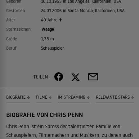
Geboren
10.10.1965 in Los Angeles, Kalifornien, USA
Gestorben
24.01.2006 in Santa Monica, Kalifornien, USA
Alter
40 Jahre ✝
Waage
Sternzeichen
Größe
1,78 m
Beruf
Schauspieler
TEILEN
BIOGRAFIE
FILME
IM STREAMING
RELEVANTE STARS
BIOGRAFIE VON CHRIS PENN
Chris Penn ist ein Spross der talentierten Familie von
Schauspielern, Filmemachern und Musikern, zu denen auch