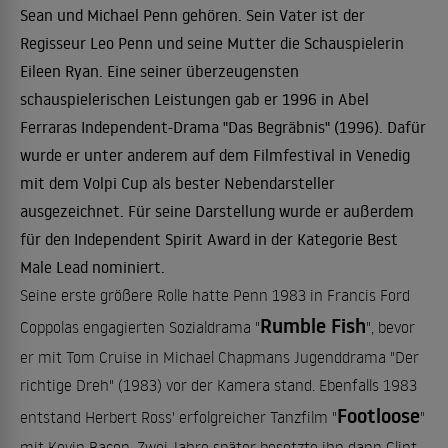
Sean und Michael Penn gehören. Sein Vater ist der
Regisseur Leo Penn und seine Mutter die Schauspielerin
Eileen Ryan. Eine seiner überzeugensten
schauspielerischen Leistungen gab er 1996 in Abel
Ferraras Independent-Drama "
Das Begräbnis
" (1996). Dafür
wurde er unter anderem auf dem Filmfestival in Venedig
mit dem Volpi Cup als bester Nebendarsteller
ausgezeichnet. Für seine Darstellung wurde er außerdem
für den Independent Spirit Award in der Kategorie Best
Male Lead nominiert.
Seine erste größere Rolle hatte Penn 1983 in Francis Ford
Rumble Fish
Coppolas engagierten Sozialdrama "
", bevor
er mit Tom Cruise in Michael Chapmans Jugenddrama "Der
richtige Dreh" (1983) vor der Kamera stand. Ebenfalls 1983
Footloose
entstand Herbert Ross' erfolgreicher Tanzfilm "
"
mit Kevin Bacon. Zwei Jahre später besetzte ihn dann Clint