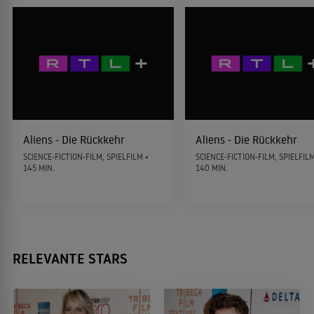
Die Rückkehr
2001
FAMILIENDRAMA
Eine Nacht bei McCool's
2000
KOMÖDIE
Aliens - Die Rückkehr
Aliens - Die Rückkehr
SCIENCE-FICTION-FILM, SPIELFILM •
SCIENCE-FICTION-FILM, SPIELFILM
145 MIN.
140 MIN.
An deiner Seite
1999
KOMÖDIE
Bye Bye
RELEVANTE STARS
1995
DRAMA