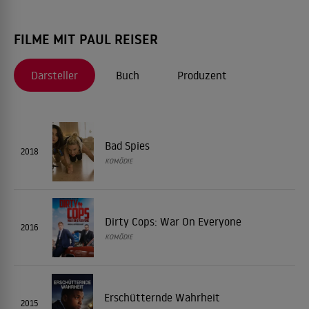
FILME MIT PAUL REISER
Darsteller
Buch
Produzent
Bad Spies
2018
KOMÖDIE
Dirty Cops: War On Everyone
2016
KOMÖDIE
Erschütternde Wahrheit
2015