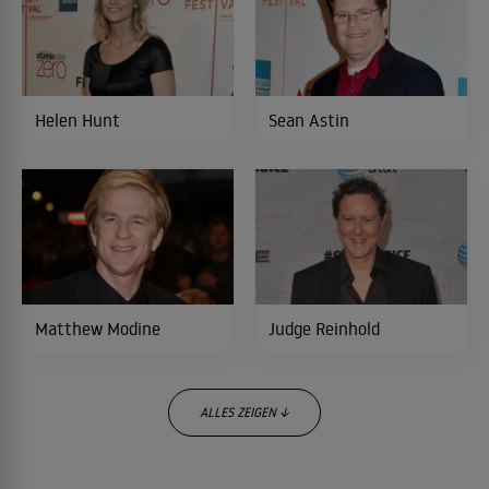
Die blonde Versuchung
1991
LIEBESKOMÖDIE
Helen Hunt
Sean Astin
Beverly Hills Cop II
1987
ACTIONFILM
Aliens - Die Rückkehr
1986
SCIENCEFICTION-THRILLER
Matthew Modine
Judge Reinhold
Beverly Hills Cop - Ich lös den Fall auf
1984
jeden Fall
ALLES ZEIGEN ↓
ACTIONKOMÖDIE