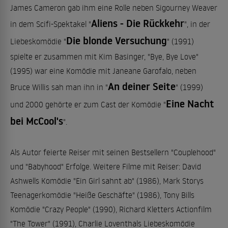
James Cameron gab ihm eine Rolle neben Sigourney Weaver
Aliens - Die Rückkehr
in dem Scifi-Spektakel "
", in der
Die blonde Versuchung
Liebeskomödie "
" (1991)
spielte er zusammen mit Kim Basinger, "Bye, Bye Love"
(1995) war eine Komödie mit Janeane Garofalo, neben
An deiner Seite
Bruce Willis sah man ihn in "
" (1999)
Eine Nacht
und 2000 gehörte er zum Cast der Komödie "
bei McCool's
".
Als Autor feierte Reiser mit seinen Bestsellern "Couplehood"
und "Babyhood" Erfolge. Weitere Filme mit Reiser: David
Ashwells Komödie "Ein Girl sahnt ab" (1986), Mark Storys
Teenagerkomödie "Heiße Geschäfte" (1986), Tony Bills
Komödie "Crazy People" (1990), Richard Kletters Actionfilm
"The Tower" (1991), Charlie Loventhals Liebeskomödie