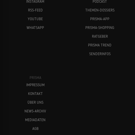
INSTAGRAM
PODCAST
Michael Biehn
Lance Henriksen
RSS-FEED
THEMEN-DOSSIERS
YOUTUBE
PRISMA-APP
WHATSAPP
PRISMA-SHOPPING
RATGEBER
PRISMA TREND
SENDERINFOS
James Cameron
Steven Soderbergh
PRISMA
IMPRESSUM
KONTAKT
ÜBER UNS
NEWS-ARCHIV
MEDIADATEN
Michael Douglas
Rita Wilson
AGB