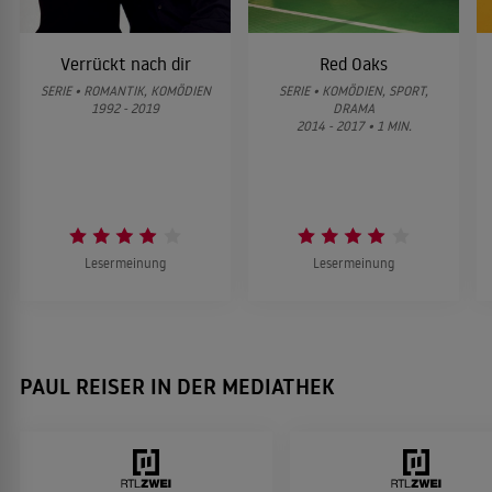
Wie das Leben so spielt
2009
Verrückt nach dir
Red Oaks
KOMÖDIE
SERIE • ROMANTIK, KOMÖDIEN
SERIE • KOMÖDIEN, SPORT,
1992 - 2019
DRAMA
2014 - 2017 • 1 MIN.
Reine Familiensache
2005
TRAGIKOMÖDIE
Lesermeinung
Lesermeinung
Frauen gegen Männer
2002
KOMÖDIE
PAUL REISER IN DER MEDIATHEK
Strange Relations
2001
DRAMA