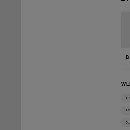
Er
WE
Me
La
Su