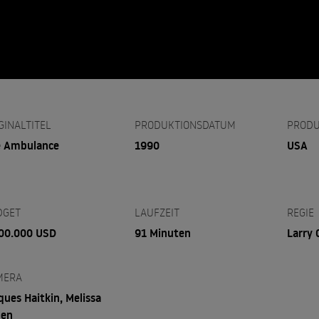
GINALTITEL
PRODUKTIONSDATUM
PRODU
 Ambulance
1990
USA
DGET
LAUFZEIT
REGIE
00.000 USD
91 Minuten
Larry 
MERA
ques Haitkin, Melissa
hen