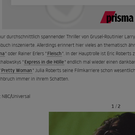
nur durchschnittlich spannender Thriller von Grusel-Routinier Larr
buch inszenierte. Allerdings erinnert hier vieles an thematisch ä
ma
" oder Rainer Erlers "
Fleisch
". In der Hauptrolle ist Eric Robert
halowskys "
Express in die Hölle
" endlich mal wieder einen dankbar
"
Pretty Woman
" Julia Roberts seine Filmkarriere schon wesentlic
hbruch immer in ihrem Schatten.
: NBC/Universal
1
/
2