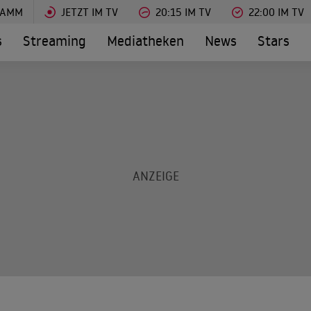
RAMM
JETZT IM TV
20:15 IM TV
22:00 IM TV
s
Streaming
Mediatheken
News
Stars