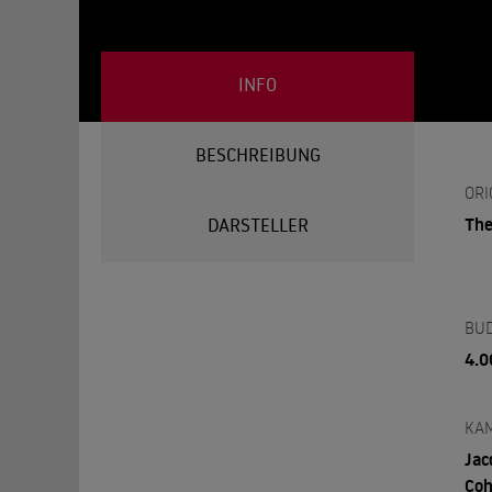
INFO
BESCHREIBUNG
ORI
The
DARSTELLER
BU
4.0
KA
Jac
Co