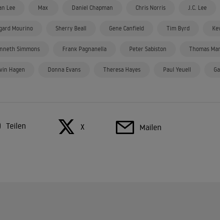
an Lee
Max
Daniel Chapman
Chris Norris
J.C. Lee
gard Mourino
Sherry Beall
Gene Canfield
Tim Byrd
Ke
nneth Simmons
Frank Pagnanella
Peter Sabiston
Thomas Marc
vin Hagen
Donna Evans
Theresa Hayes
Paul Yeuell
Ga
Teilen
X
Mailen