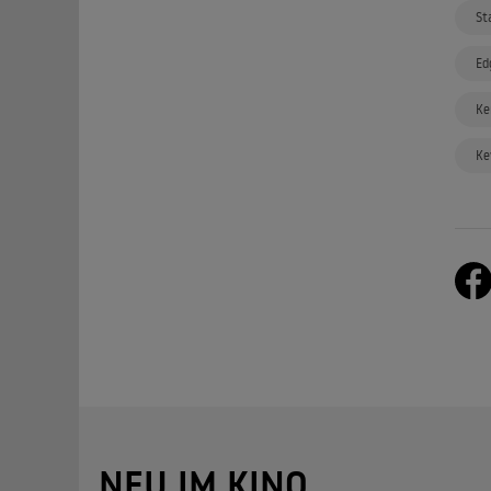
St
Ed
Ke
Ke
NEU IM KINO