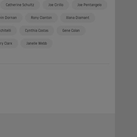
Catherine Schultz
Joe Cirillo
Joe Pentangelo
vin Dornan
Rony Clanton
Illana Diamant
hitelli
Cynthia Costas
Gene Colan
ry Clark
Janelle Webb