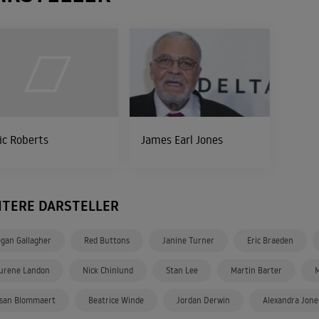
ic Roberts
James Earl Jones
ITERE DARSTELLER
gan Gallagher
Red Buttons
Janine Turner
Eric Braeden
urene Landon
Nick Chinlund
Stan Lee
Martin Barter
M
san Blommaert
Beatrice Winde
Jordan Derwin
Alexandra Jone