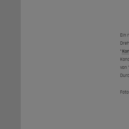
Ein 
Dreh
"
Ko
Konc
von 
Durc
Foto