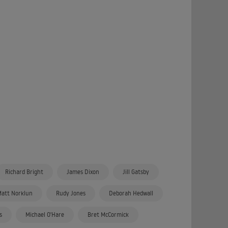
Richard Bright
James Dixon
Jill Gatsby
att Norklun
Rudy Jones
Deborah Hedwall
s
Michael O'Hare
Bret McCormick