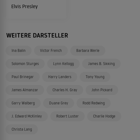
Elvis Presley
WEITERE DARSTELLER
Ina Balin
Victor French
Barbara Werle
Solomon Sturges
Lynn Kellogg
James B. Sikking
Paul Brinegar
Harry Landers
Tony Young
James Almanzar
Charles H. Gray
John Pickard
Garry Walberg
Duane Grey
Rodd Redwing
J. Edward McKinley
Robert Luster
Charlie Hodge
Christa Lang