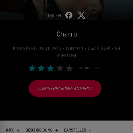
TEILEN
Charro
KINOSTART: 01.01.1970 • Western • USA (1969) • 98
MINUTEN
Lesermeinung
ZUM STREAMING-ANGEBOT
INFO
BESCHREIBUNG
DARSTELLER