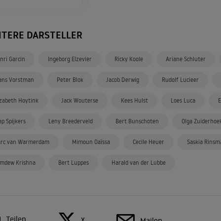
ITERE DARSTELLER
nri Garcin
Ingeborg Elzevier
Ricky Koole
Ariane Schluter
ans Vorstman
Peter Blok
Jacob Derwig
Rudolf Lucieer
izabeth Hoytink
Jack Wouterse
Kees Hulst
Loes Luca
E
ap Spijkers
Leny Breederveld
Bert Bunschoten
Olga Zuiderhoe
rc van Warmerdam
Mimoun Oaïssa
Cecile Heuer
Saskia Rinsm
mdew Krishna
Bert Luppes
Harald van der Lubbe
Teilen
X
Mailen