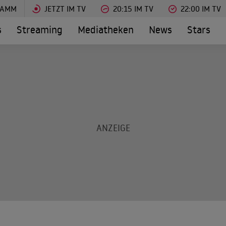
RAMM
JETZT IM TV
20:15 IM TV
22:00 IM TV
s
Streaming
Mediatheken
News
Stars