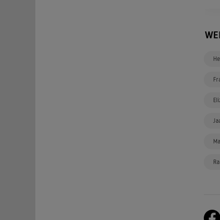
WE
He
Fr
El
Ja
Ma
Ra