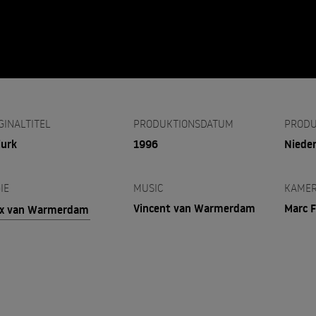
GINALTITEL
PRODUKTIONSDATUM
PRODU
jurk
1996
Niede
IE
MUSIC
KAME
Vincent van Warmerdam
Marc F
ex van Warmerdam