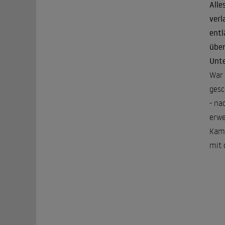
Alle
verl
entl
über
Unte
War 
gesc
- na
erwe
Kamp
mit 