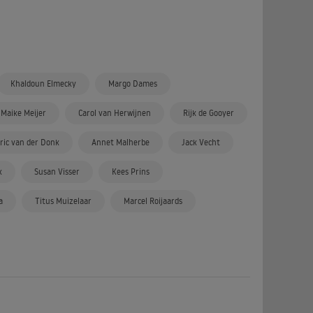
Khaldoun Elmecky
Margo Dames
Maike Meijer
Carol van Herwijnen
Rijk de Gooyer
ric van der Donk
Annet Malherbe
Jack Vecht
k
Susan Visser
Kees Prins
a
Titus Muizelaar
Marcel Roijaards