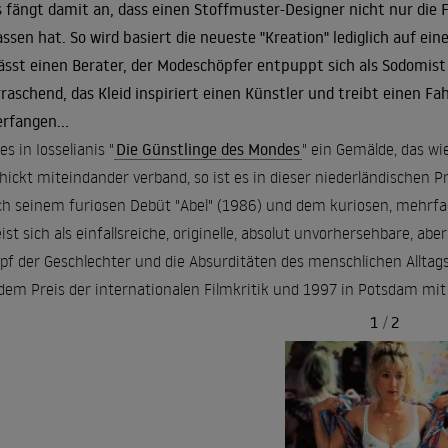
s fängt damit an, dass einen Stoffmuster-Designer nicht nur die 
assen hat. So wird basiert die neueste "Kreation" lediglich auf e
ässt einen Berater, der Modeschöpfer entpuppt sich als Sodomist 
raschend, das Kleid inspiriert einen Künstler und treibt einen F
rfangen...
es in Iosselianis "
Die Günstlinge des Mondes
" ein Gemälde, das w
hickt miteindander verband, so ist es in dieser niederländischen P
ch seinem furiosen Debüt "Abel" (1986) und dem kuriosen, mehrfa
ist sich als einfallsreiche, originelle, absolut unvorhersehbare, a
f der Geschlechter und die Absurditäten des menschlichen Alltags
dem Preis der internationalen Filmkritik und 1997 in Potsdam mit
1
/
2