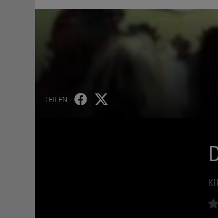
TEILEN
D
KI