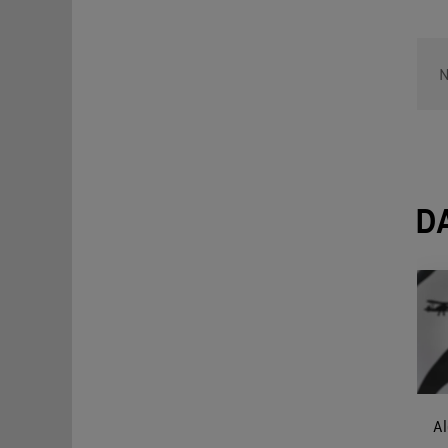
N
D
A