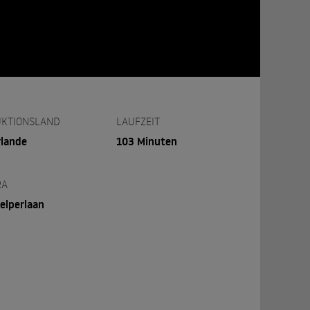
KTIONSLAND
LAUFZEIT
rlande
103 Minuten
RA
elperlaan