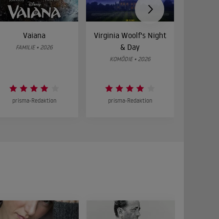
Vaiana
Virginia Woolf's Night
Etw
& Day
Bes
FAMILIE • 2026
KOMÖDIE • 2026
DRA
prisma-Redaktion
prisma-Redaktion
prism