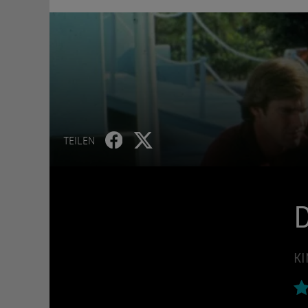
TEILEN
D
KI