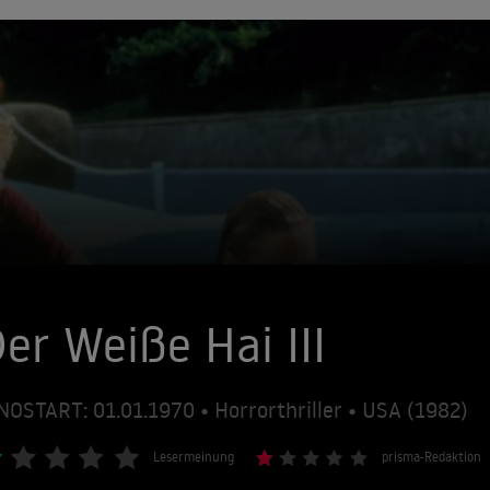
er Weiße Hai III
NOSTART: 01.01.1970 • Horrorthriller • USA (1982)
Lesermeinung
prisma-Redaktion