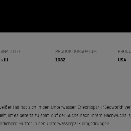
GINALTITEL
PRODUKTIONSDATUM
PRODU
s III
1982
USA
weißer Hai hat sich in den Unterwasser-Erlebnispark "Seaworld" verir
elt, ist es bereits zu spät: Auf der Suche nach ihrem Nachwuchs i
hrlichere Mutter in den Unterwasserpark eingedrungen ...