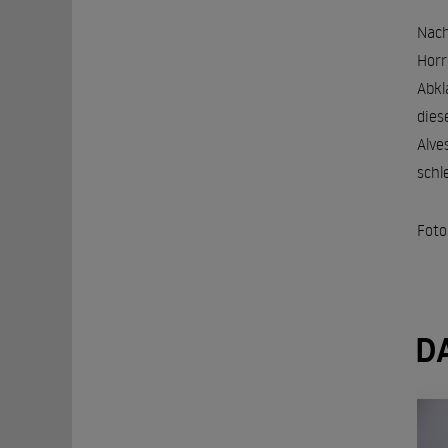
Nach
Horr
Abkl
dies
Alve
schl
Foto
D