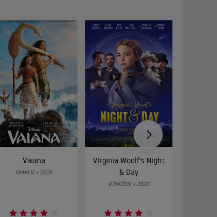
Vaiana
Virginia Woolf's Night
Etw
& Day
Bes
FAMILIE • 2026
KOMÖDIE • 2026
DRA