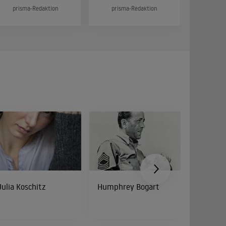
prisma-Redaktion
prisma-Redaktion
prism
Julia Koschitz
Humphrey Bogart
Cathy 