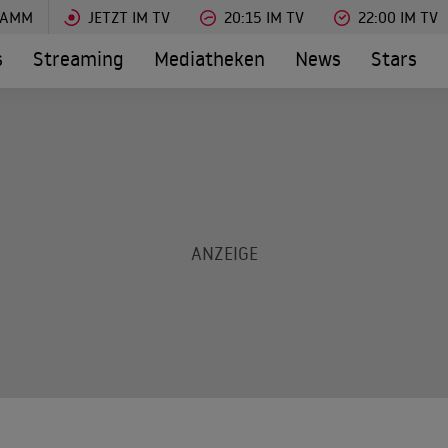
RAMM
JETZT IM TV
20:15 IM TV
22:00 IM TV
s
Streaming
Mediatheken
News
Stars