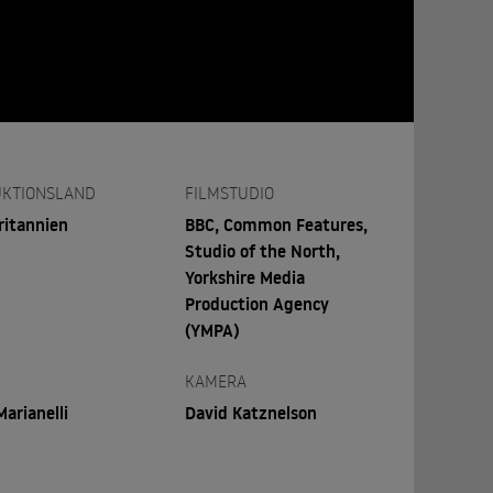
KTIONSLAND
FILMSTUDIO
ritannien
BBC, Common Features,
Studio of the North,
Yorkshire Media
Production Agency
(YMPA)
KAMERA
Marianelli
David Katznelson