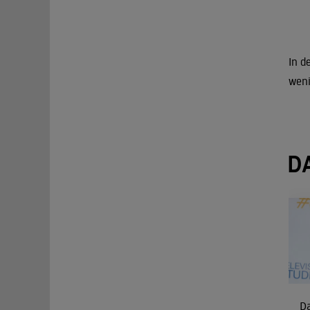
In d
weni
D
Da