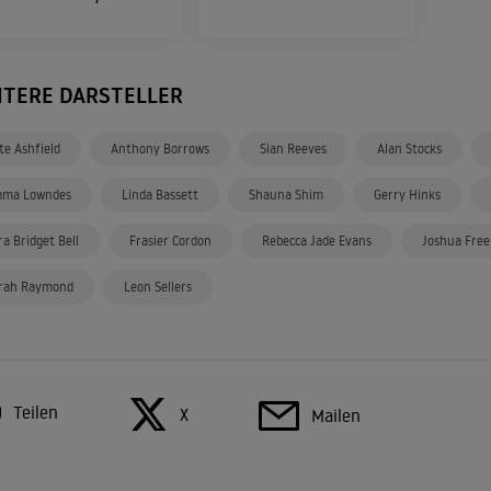
ITERE DARSTELLER
te Ashfield
Anthony Borrows
Sian Reeves
Alan Stocks
ma Lowndes
Linda Bassett
Shauna Shim
Gerry Hinks
ra Bridget Bell
Frasier Cordon
Rebecca Jade Evans
Joshua Fre
rah Raymond
Leon Sellers
Teilen
X
Mailen