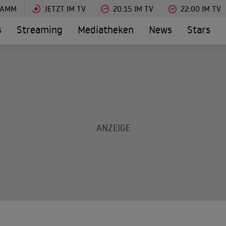
RAMM
JETZT IM TV
20:15 IM TV
22:00 IM TV
s
Streaming
Mediatheken
News
Stars