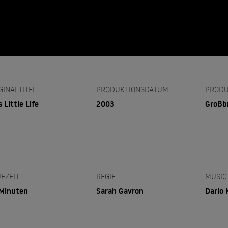
GINALTITEL
PRODUKTIONSDATUM
PRODU
s Little Life
2003
Großb
FZEIT
REGIE
MUSIC
Minuten
Sarah Gavron
Dario 