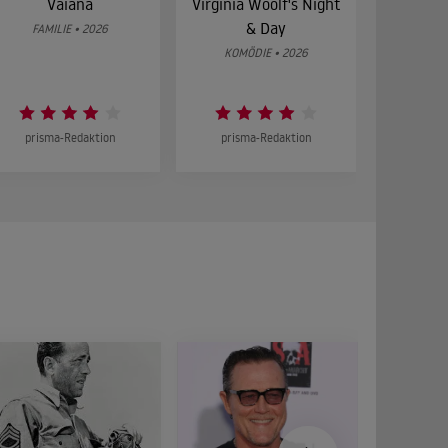
Vaiana
Virginia Woolf's Night
Etw
& Day
Bes
FAMILIE • 2026
KOMÖDIE • 2026
DRA
prisma-Redaktion
prisma-Redaktion
prism