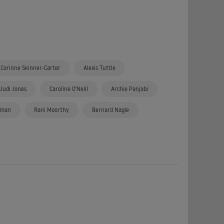
Corinne Skinner-Carter
Alexis Tuttle
Judi Jones
Caroline O'Neill
Archie Panjabi
eman
Rani Moorthy
Bernard Nagle