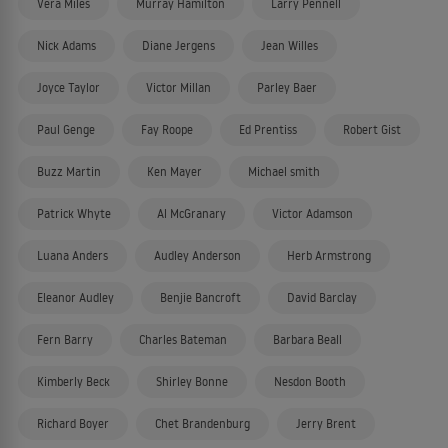
Vera Miles
Murray Hamilton
Larry Pennell
Nick Adams
Diane Jergens
Jean Willes
Joyce Taylor
Victor Millan
Parley Baer
Paul Genge
Fay Roope
Ed Prentiss
Robert Gist
Buzz Martin
Ken Mayer
Michael smith
Patrick Whyte
Al McGranary
Victor Adamson
Luana Anders
Audley Anderson
Herb Armstrong
Eleanor Audley
Benjie Bancroft
David Barclay
Fern Barry
Charles Bateman
Barbara Beall
Kimberly Beck
Shirley Bonne
Nesdon Booth
Richard Boyer
Chet Brandenburg
Jerry Brent