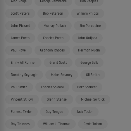
Alan Paige
George Pembroke
Bob Peoples
Scott Peters
Bob Peterson
William Phipps
John Pickard
Murray Pollack
Jim Porcupine
James Porta
Charles Postal
John Quijada
Paul Ravel
Grandon Rhodes
Herman Rudin
Emily All Runner
Grant Scott
George Selk
Dorothy Skyeagle
Mabel Smaney
Gil Smith
Paul Smith
Charles Soldani
Bert Spencer
Vincent St. Cyr
Glenn Stensel
Michael Switlick
Forrest Taylor
Guy Teague
Jack Tesler
Roy Thinnes
William J. Thomas
Clyde Tolson