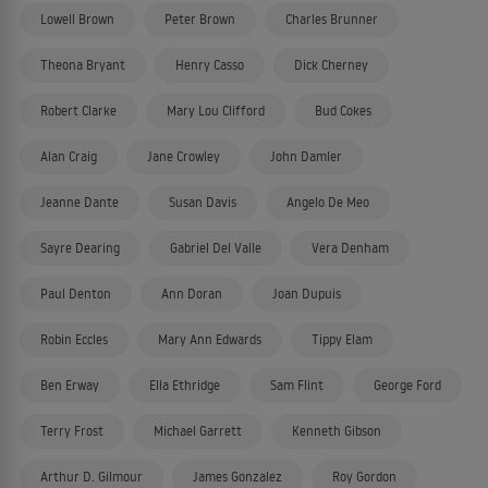
Lowell Brown
Peter Brown
Charles Brunner
Theona Bryant
Henry Casso
Dick Cherney
Robert Clarke
Mary Lou Clifford
Bud Cokes
Alan Craig
Jane Crowley
John Damler
Jeanne Dante
Susan Davis
Angelo De Meo
Sayre Dearing
Gabriel Del Valle
Vera Denham
Paul Denton
Ann Doran
Joan Dupuis
Robin Eccles
Mary Ann Edwards
Tippy Elam
Ben Erway
Ella Ethridge
Sam Flint
George Ford
Terry Frost
Michael Garrett
Kenneth Gibson
Arthur D. Gilmour
James Gonzalez
Roy Gordon