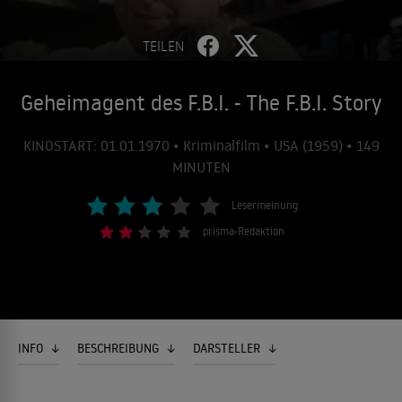
TEILEN
Geheimagent des F.B.I. - The F.B.I. Story
KINOSTART: 01.01.1970 • Kriminalfilm • USA (1959) • 149
MINUTEN
Lesermeinung
prisma-Redaktion
INFO
BESCHREIBUNG
DARSTELLER