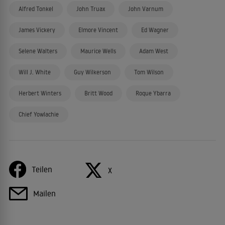
Alfred Tonkel
John Truax
John Varnum
James Vickery
Elmore Vincent
Ed Wagner
Selene Walters
Maurice Wells
Adam West
Will J. White
Guy Wilkerson
Tom Wilson
Herbert Winters
Britt Wood
Roque Ybarra
Chief Yowlachie
Teilen
X
Mailen