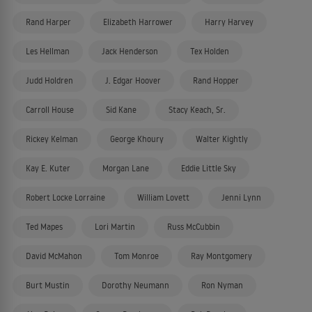
Rand Harper
Elizabeth Harrower
Harry Harvey
Les Hellman
Jack Henderson
Tex Holden
Judd Holdren
J. Edgar Hoover
Rand Hopper
Carroll House
Sid Kane
Stacy Keach, Sr.
Rickey Kelman
George Khoury
Walter Kightly
Kay E. Kuter
Morgan Lane
Eddie Little Sky
Robert Locke Lorraine
William Lovett
Jenni Lynn
Ted Mapes
Lori Martin
Russ McCubbin
David McMahon
Tom Monroe
Ray Montgomery
Burt Mustin
Dorothy Neumann
Ron Nyman