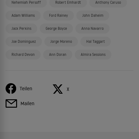
Nehemiah Persoff
Robert Emhardt
Anthony Caruso
Adam Williams
Ford Rainey
John Daheim
Jack Perkins
George Boyce
Anna Navarro
Joe Dominguez
Jorge Moreno
Hal Taggart
Richard Devon
Ann Doran
Almira Sessions
Teilen
X
Mailen