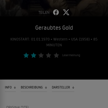
TEILEN
Geraubtes Gold
KINOSTART: 01.01.1970 • Western • USA (1958) • 85
MINUTEN
Lesermeinung
INFO
BESCHREIBUNG
DARSTELLER
ORIGINALTITEL