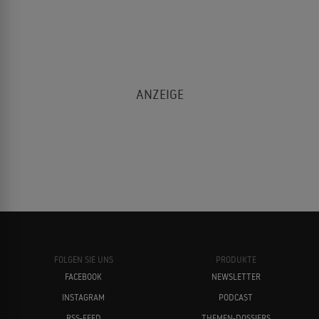
FOLGEN SIE UNS
PRODUKTE
FACEBOOK
NEWSLETTER
INSTAGRAM
PODCAST
RSS-FEED
THEMEN-DOSSIERS