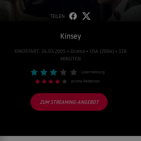
TEILEN
Kinsey
KINOSTART: 24.03.2005 • Drama • USA (2004) • 118
MINUTEN
Lesermeinung
prisma-Redaktion
ZUM STREAMING-ANGEBOT