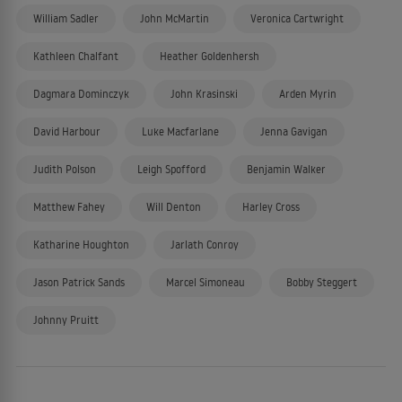
William Sadler
John McMartin
Veronica Cartwright
Kathleen Chalfant
Heather Goldenhersh
Dagmara Dominczyk
John Krasinski
Arden Myrin
David Harbour
Luke Macfarlane
Jenna Gavigan
Judith Polson
Leigh Spofford
Benjamin Walker
Matthew Fahey
Will Denton
Harley Cross
Katharine Houghton
Jarlath Conroy
Jason Patrick Sands
Marcel Simoneau
Bobby Steggert
Johnny Pruitt