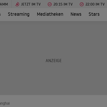
RAMM
JETZT IM TV
20:15 IM TV
22:00 IM TV
s
Streaming
Mediatheken
News
Stars
anghai