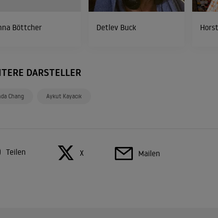
nna Böttcher
Detlev Buck
Horst
ITERE DARSTELLER
nda Chang
Aykut Kayacık
Teilen
X
Mailen