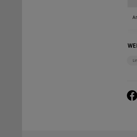
A
WE
Li