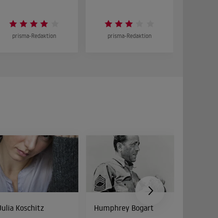
prisma-Redaktion
prisma-Redaktion
prism
Julia Koschitz
Humphrey Bogart
Peter Di