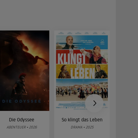
Die Odyssee
So klingt das Leben
Was 
g
ABENTEUER • 2026
DRAMA • 2025
DOKUMENT