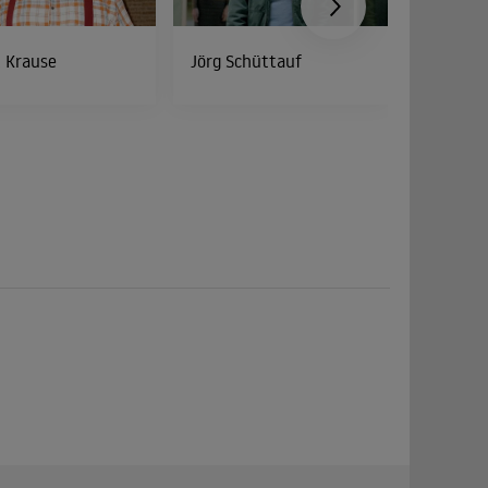
 Krause
Jörg Schüttauf
Steffen 