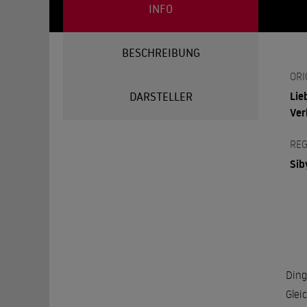
INFO
BESCHREIBUNG
ORI
Lie
DARSTELLER
Ver
REG
Sib
Ding
Glei