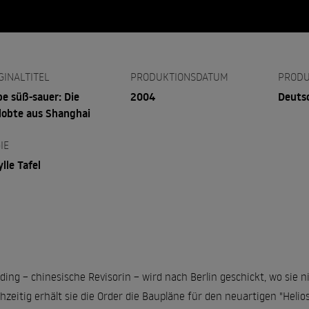
GINALTITEL
PRODUKTIONSDATUM
PRODU
be süß-sauer: Die
2004
Deuts
lobte aus Shanghai
IE
ylle Tafel
ding – chinesische Revisorin – wird nach Berlin geschickt, wo sie ni
chzeitig erhält sie die Order die Baupläne für den neuartigen "Hel