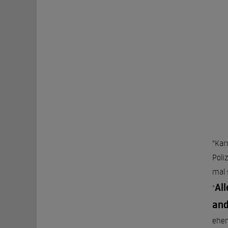
"Kar
Poli
mal 
Al
"
and
ehem