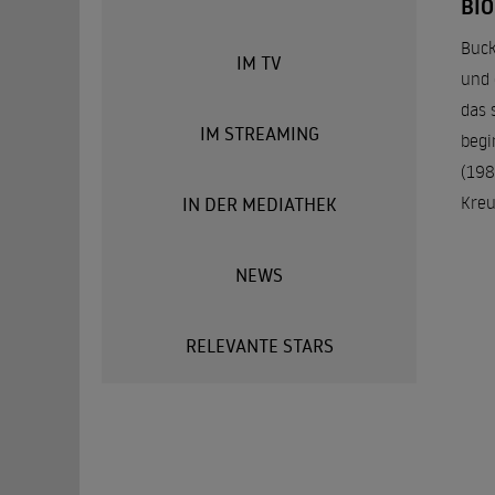
BI
Buck
IM TV
und 
das 
IM STREAMING
begi
(198
Kreu
IN DER MEDIATHEK
NEWS
RELEVANTE STARS