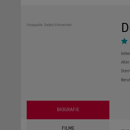
D
Fotoquelle: Delphi-Filmverleih
Gebo
Alter
Ster
Beru
BIOGRAFIE
FILME