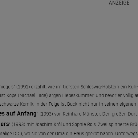
niggels" (1991) erzählt, wie im tiefsten Schleswig-Holstein ein Kuh-
zist Köpe (Michael Lade) argen Liebeskummer; und bevor er völlig a
schwarze Komik. In der Folge ist Buck nicht nur in seinen eigenen F
les auf Anfang
" (1993) von Reinhard Münster. Den großen Durc
ers
" (1993) mit Joachim Król und Sophie Rois. Zwei spinnerte Br
alige DDR, wo sie von der Oma ein Haus geerbt haben. Unterwegs z