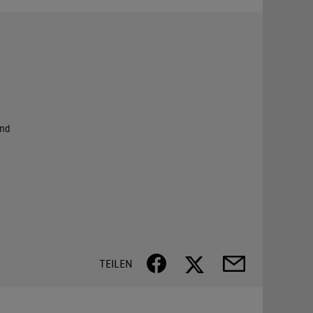
and
TEILEN