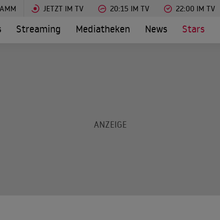
RAMM
JETZT IM TV
20:15 IM TV
22:00 IM TV
s
Streaming
Mediatheken
News
Stars