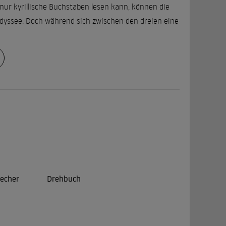
ur kyrillische Buchstaben lesen kann, können die
Odyssee. Doch während sich zwischen den dreien eine
1996) gehört Buck zu den Erfolgsregisseuren. Ein
en, wenn sie eine Frau finden, die bereit ist, sie
ab. Als Knastologe Gerhard verfällt Buck einer
um bekannt. Daneben interessiert sich Buck auch
elhaus bei seinem Freund und Kollegen Leander
echer
Drehbuch
e (Heike Makatsch), zwei "Soldatinnen Gottes",
adt Berlin versetzt, dorthin, wo das Elend am
iel Elan und Einsatzwillen - und allerlei Tiefschlägen.
che Nächstenliebe, sein Film ist kein Sozialdrama,