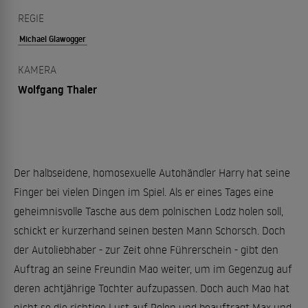
REGIE
Michael Glawogger
KAMERA
Wolfgang Thaler
Der halbseidene, homosexuelle Autohändler Harry hat seine
Finger bei vielen Dingen im Spiel. Als er eines Tages eine
geheimnisvolle Tasche aus dem polnischen Lodz holen soll,
schickt er kurzerhand seinen besten Mann Schorsch. Doch
der Autoliebhaber - zur Zeit ohne Führerschein - gibt den
Auftrag an seine Freundin Mao weiter, um im Gegenzug auf
deren achtjährige Tochter aufzupassen. Doch auch Mao hat
nicht so die richtige Lust auf Polen und beauftragt Max und