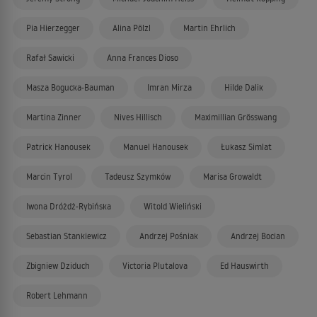
Pia Hierzegger
Alina Pölzl
Martin Ehrlich
Rafał Sawicki
Anna Frances Dioso
Masza Bogucka-Bauman
Imran Mirza
Hilde Dalik
Martina Zinner
Nives Hillisch
Maximillian Grösswang
Patrick Hanousek
Manuel Hanousek
Łukasz Simlat
Marcin Tyrol
Tadeusz Szymków
Marisa Growaldt
Iwona Dróżdż-Rybińska
Witold Wieliński
Sebastian Stankiewicz
Andrzej Pośniak
Andrzej Bocian
Zbigniew Dziduch
Victoria Plutalova
Ed Hauswirth
Robert Lehmann