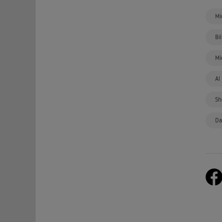
Mi
Bi
Mi
Al
Sh
Da