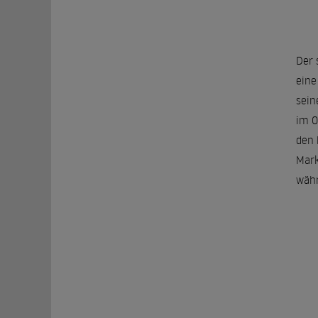
Der 
eine
sein
im O
den 
Mark
währ