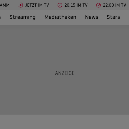
RAMM
JETZT IM TV
20:15 IM TV
22:00 IM TV
s
Streaming
Mediatheken
News
Stars