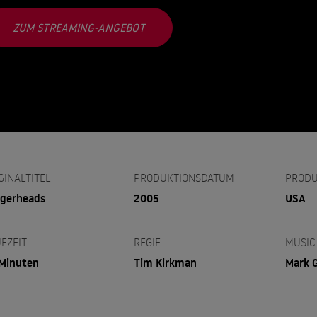
ZUM STREAMING-ANGEBOT
GINALTITEL
PRODUKTIONSDATUM
PRODU
gerheads
2005
USA
FZEIT
REGIE
MUSIC
Minuten
Tim Kirkman
Mark 