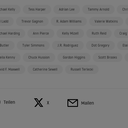
chael Kelly
Tess Harper
Adrian Lee
Tammy Arnold
Chr
ll Ladd
Trevor Gagnon
R. Adam Williams
Valerie Watkins
chael Harding
Ann Pierce
Kelly Mizell
Ruth Reid
Craig
 Butler
Tyler Simmons
J.R. Rodriguez
Dot Gregory
Ela
eila Kenny
Chuck Hussion
Gordon Higgins
Scott Brooks
vid F. Maxwell
Catherine Sewell
Russell Terlecki
Teilen
X
Mailen