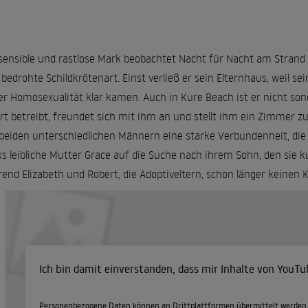
sensible und rastlose Mark beobachtet Nacht für Nacht am Strand 
 bedrohte Schildkrötenart. Einst verließ er sein Elternhaus, weil se
er Homosexualität klar kamen. Auch in Kure Beach ist er nicht sonde
rt betreibt, freundet sich mit ihm an und stellt ihm ein Zimmer z
beiden unterschiedlichen Männern eine starke Verbundenheit, die s
s leibliche Mutter Grace auf die Suche nach ihrem Sohn, den sie k
end Elizabeth und Robert, die Adoptiveltern, schon länger keinen
Ich bin damit einverstanden, dass mir Inhalte von YouT
Personenbezogene Daten können an Drittplattformen übermittelt werden