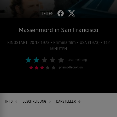
TEILEN
Massenmord in San Francisco
KINOSTART: 20.12.1973 • Kriminalfilm • USA (1973) • 112
MINUTEN
Lesermeinung
prisma-Redaktion
INFO
BESCHREIBUNG
DARSTELLER