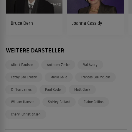
Bruce Dern
Joanna Cassidy
WEITERE DARSTELLER
Albert Paulsen
Anthony Zerbe
Val Avery
Cathy Lee Crosby
Mario Gallo
Frances Lee McCain
Clifton James
Paul Koslo
Matt Clark
William Hansen
Shirley Ballard
Elaine Collins
Cheryl Christiansen