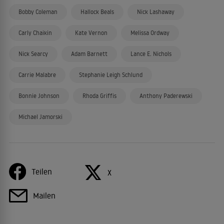
Bobby Coleman
Hallock Beals
Nick Lashaway
Carly Chaikin
Kate Vernon
Melissa Ordway
Nick Searcy
Adam Barnett
Lance E. Nichols
Carrie Malabre
Stephanie Leigh Schlund
Bonnie Johnson
Rhoda Griffis
Anthony Paderewski
Michael Jamorski
Teilen
X
Mailen