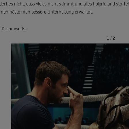
ert es nicht, dass vieles nicht stimmt und alles holprig und stoff
man hätte man bessere Unterhaltung erwartet.
: Dreamworks
1
/
2