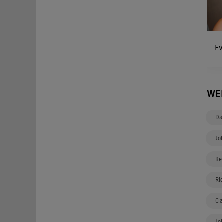
Ev
WE
Da
Jo
Ke
Ri
Cl
Jo