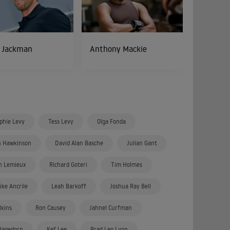
 Jackman
Anthony Mackie
phie Levy
Tess Levy
Olga Fonda
n Hawkinson
David Alan Basche
Julian Gant
n Lemieux
Richard Goteri
Tim Holmes
ike Ancrile
Leah Barkoff
Joshua Ray Bell
lkins
Ron Causey
Jahnel Curfman
Hagedorn
Kef Lee
Brad Leo Lyon