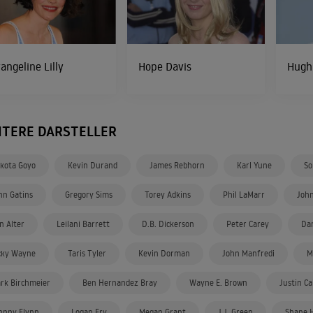
angeline Lilly
Hope Davis
Hugh
ITERE DARSTELLER
kota Goyo
Kevin Durand
James Rebhorn
Karl Yune
So
hn Gatins
Gregory Sims
Torey Adkins
Phil LaMarr
Joh
n Alter
Leilani Barrett
D.B. Dickerson
Peter Carey
Da
cky Wayne
Taris Tyler
Kevin Dorman
John Manfredi
M
ark Birchmeier
Ben Hernandez Bray
Wayne E. Brown
Justin Ca
hnny Flynn
Logan Fry
Megan Grant
J.J. Green
Shane 