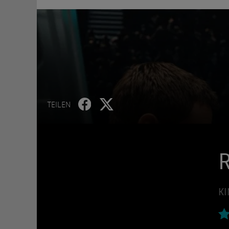
TEILEN
R
KI