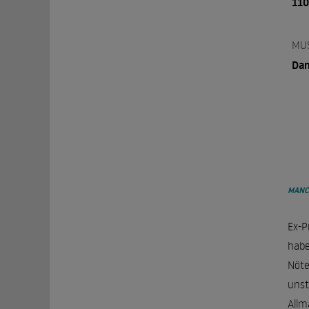
110
MU
Dan
MANC
Ex-P
habe
Nöte
unst
Allm