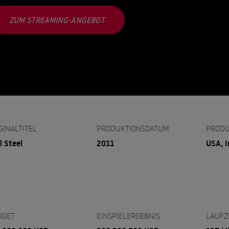
ZUM STREAMING-ANGEBOT
GINALTITEL
PRODUKTIONSDATUM
PRODU
l Steel
2011
USA, I
DGET
EINSPIELERGEBNIS
LAUFZ