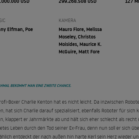
.000.000 USD
299.268.508 USD
127 M
SIC
KAMERA
ny Elfman, Poe
Mauro Fiore, Melissa
Moseley, Christos
Moisides, Maurice K.
McGuire, Matt Fore
HMAL BEKOMMT MAN EINE ZWEITE CHANCE.
rofi-Boxer Charlie Kenton hat es nicht leicht. Da inzwischen Rob
n, hat sich Charlie darauf spezialisiert, ebenfalls Roboter für sic
n, klappert er Jahrmärkte ab und hält sich eher schlecht als recht
etes Leben durch den Tod seiner Ex-Frau, denn nun soll er sich
ählich entdeckt der nach außen hin harte Kerl sein Herz wieder u