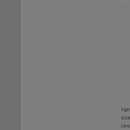
...
Irge
zusa
Levy