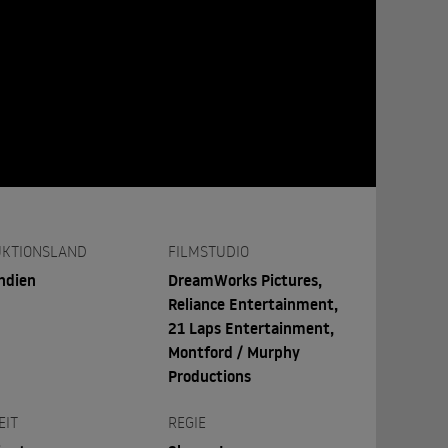
KTIONSLAND
FILMSTUDIO
ndien
DreamWorks Pictures,
Reliance Entertainment,
21 Laps Entertainment,
Montford / Murphy
Productions
EIT
REGIE