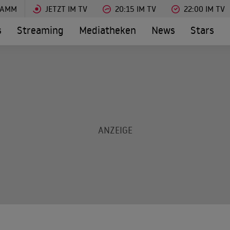
RAMM
JETZT IM TV
20:15 IM TV
22:00 IM TV
s
Streaming
Mediatheken
News
Stars