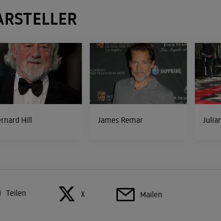
ARSTELLER
rnard Hill
James Remar
Julia
Teilen
X
Mailen