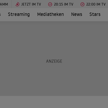
RAMM
JETZT IM TV
20:15 IM TV
22:00 IM TV
s
Streaming
Mediatheken
News
Stars