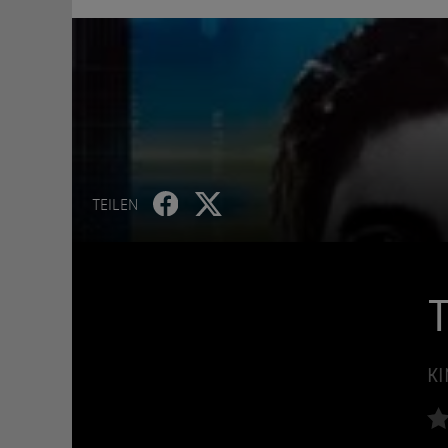
TEILEN
T
KI