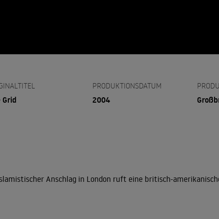
GINALTITEL
PRODUKTIONSDATUM
PRODU
 Grid
2004
Großb
islamistischer Anschlag in London ruft eine britisch-amerikanisch