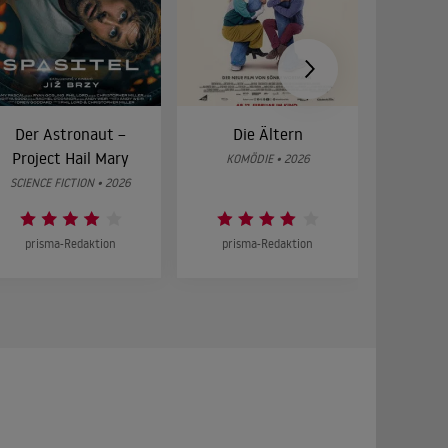
Der Astronaut –
Die Ältern
28 Year
Project Hail Mary
Bon
KOMÖDIE • 2026
SCIENCE FICTION • 2026
HOR
prisma-Redaktion
prisma-Redaktion
prism