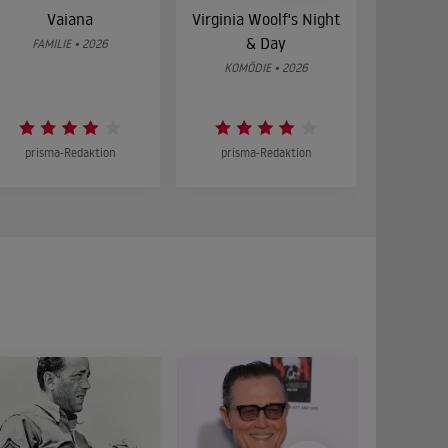
Vaiana
Virginia Woolf's Night
Etw
& Day
Bes
FAMILIE • 2026
KOMÖDIE • 2026
DRA
prisma-Redaktion
prisma-Redaktion
prism