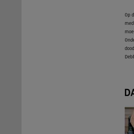
Op d
medi
moed
Onde
dood
Debb
D