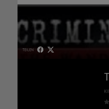
TEILEN
T
KI