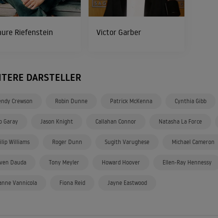
ure Riefenstein
Victor Garber
ITERE DARSTELLER
ndy Crewson
Robin Dunne
Patrick McKenna
Cynthia Gibb
o Garay
Jason Knight
Callahan Connor
Natasha La Force
ilip Williams
Roger Dunn
Sugith Varughese
Michael Cameron
ven Dauda
Tony Meyler
Howard Hoover
Ellen-Ray Hennessy
anne Vannicola
Fiona Reid
Jayne Eastwood