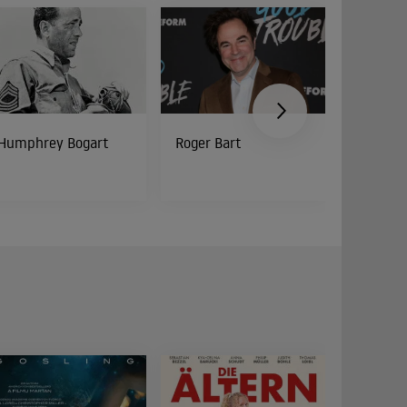
Humphrey Bogart
Roger Bart
Peter Di