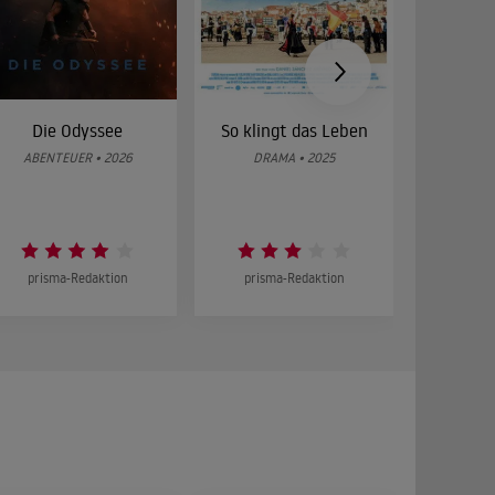
Die Odyssee
So klingt das Leben
Was 
g
ABENTEUER • 2026
DRAMA • 2025
DOKUMENT
prisma-Redaktion
prisma-Redaktion
prism