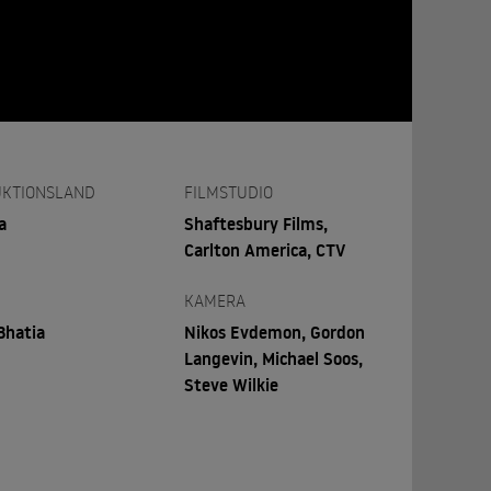
KTIONSLAND
FILMSTUDIO
a
Shaftesbury Films,
Carlton America, CTV
KAMERA
Bhatia
Nikos Evdemon, Gordon
Langevin, Michael Soos,
Steve Wilkie