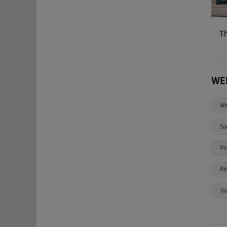
Th
WE
We
So
Ph
Ra
Jo