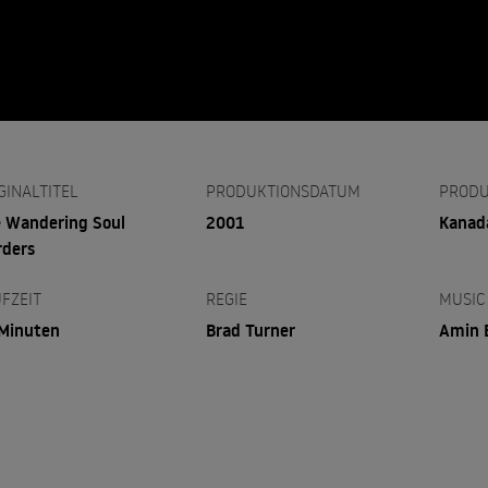
GINALTITEL
PRODUKTIONSDATUM
PRODU
 Wandering Soul
2001
Kanad
ders
FZEIT
REGIE
MUSIC
Minuten
Brad Turner
Amin 