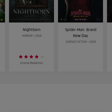
o
Nightborn
Spider-Man: Brand
New Day
HORROR • 2026
SCIENCE FICTION • 2026
prisma-Redaktion