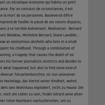
enant un Alcoolique Anonyme qui habite un petit
ance. Par un concours de circonstances, il est
e la mort de six personnes. Bouleversé d'être
reprend de fouiller le passé de ses voisins disparus,
ens à ce terrible événement. Réalisation : Bernard
ent Bilodeau, Micheline Bernard, Diane Lavallée...
now an anonymous alcoholic who lives in a small
spent his childhood. Through a combination of
vening, a tragedy that causes the death of six
ers his former journalistic instincts and decides to
 out what happened, but also to find some kind of
h diverser Tatsachenberichte, ist nun anonymer
in Hochelaga, das Viertel seiner Kindheit, wohnt.
dem sein Wohnhaus explodiert, nicht zu Hause. Die
, noch am Leben zu sein, findet Gérard seine alten
seiner toten Nachbarn nachzuforschen, um zu