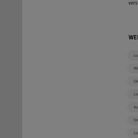
vers
WE
Lu
Mi
Cé
Li
Au
St
Li