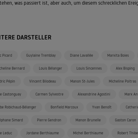
tehen, was passiert ist, aber auch, um diesem schrecklichen Erei
ITERE DARSTELLER
c Picard
Guylaine Tremblay
Diane Lavallée
Markita Boies
cheline Bernard
Louis Bélanger
Louis Sincennes
Alex Bisping
dric Pépin
Vincent Bilodeau
Manon St-Jules
Micheline Poitras
se Castonguay
Carmen Sylvestre
Alexandrine Agostini
Mark An
be Robichaud-Bélanger
Bonfield Marcoux
Yvan Benoît
Cather
éphane Simard
Pierre Gendron
Manon Brunelle
Gaston Caron
se Leduc
Jordane Berthiaume
Michel Berthiaume
Robert Thibe