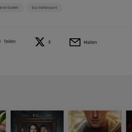
briel Ouellet
Guy Vaillancourt
Teilen
X
Mailen