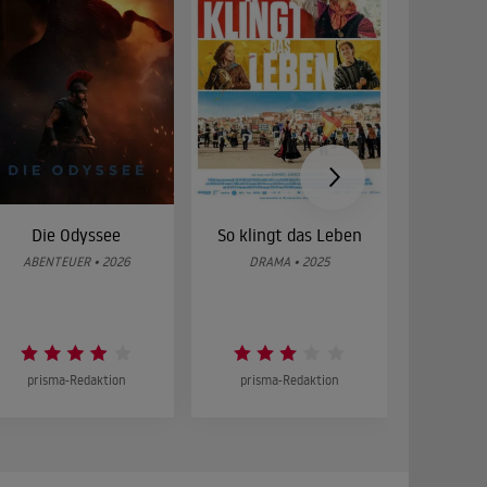
Die Odyssee
So klingt das Leben
Was 
g
ABENTEUER • 2026
DRAMA • 2025
DOKUMENT
prisma-Redaktion
prisma-Redaktion
prism