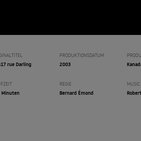
GINALTITEL
PRODUKTIONSDATUM
PRODU
17 rue Darling
2003
Kanad
FZEIT
REGIE
MUSIC
 Minuten
Bernard Émond
Robert