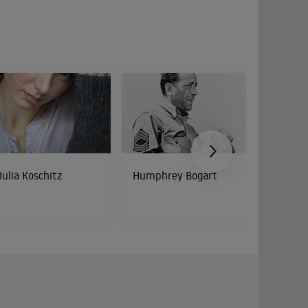
Julia Koschitz
Humphrey Bogart
Peter Di