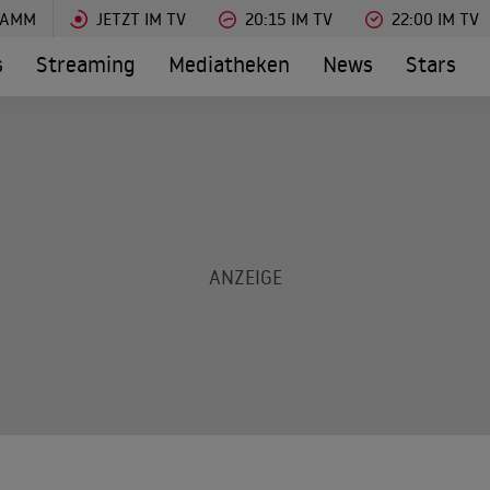
RAMM
JETZT IM TV
20:15 IM TV
22:00 IM TV
s
Streaming
Mediatheken
News
Stars