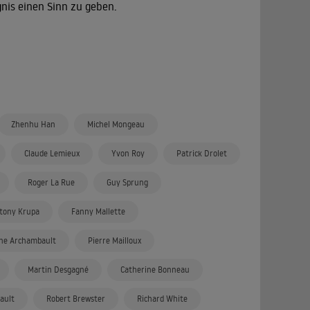
gnis einen Sinn zu geben.
Zhenhu Han
Michel Mongeau
Claude Lemieux
Yvon Roy
Patrick Drolet
Roger La Rue
Guy Sprung
tony Krupa
Fanny Mallette
ine Archambault
Pierre Mailloux
Martin Desgagné
Catherine Bonneau
ault
Robert Brewster
Richard White