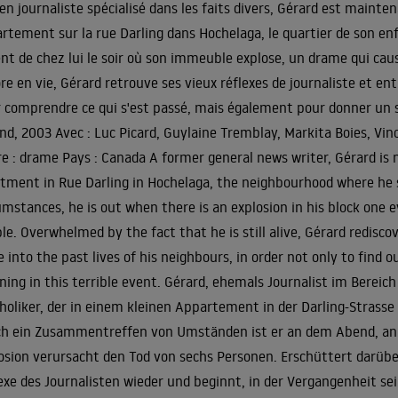
en journaliste spécialisé dans les faits divers, Gérard est maint
rtement sur la rue Darling dans Hochelaga, le quartier de son enf
nt de chez lui le soir où son immeuble explose, un drame qui caus
re en vie, Gérard retrouve ses vieux réflexes de journaliste et ent
 comprendre ce qui s'est passé, mais également pour donner un s
d, 2003 Avec : Luc Picard, Guylaine Tremblay, Markita Boies, Vinc
e : drame Pays : Canada A former general news writer, Gérard is 
tment in Rue Darling in Hochelaga, the neighbourhood where he 
umstances, he is out when there is an explosion in his block one e
le. Overwhelmed by the fact that he is still alive, Gérard rediscov
e into the past lives of his neighbours, in order not only to find
ing in this terrible event. Gérard, ehemals Journalist im Bereic
holiker, der in einem kleinen Appartement in der Darling-Strasse 
h ein Zusammentreffen von Umständen ist er an dem Abend, an 
osion verursacht den Tod von sechs Personen. Erschüttert darüber
exe des Journalisten wieder und beginnt, in der Vergangenheit 