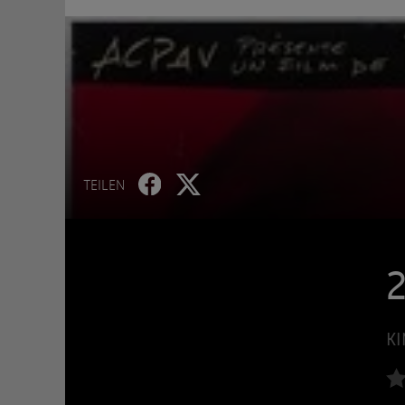
TEILEN
2
KI