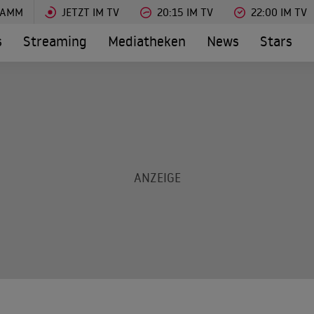
RAMM
JETZT IM TV
20:15 IM TV
22:00 IM TV
s
Streaming
Mediatheken
News
Stars