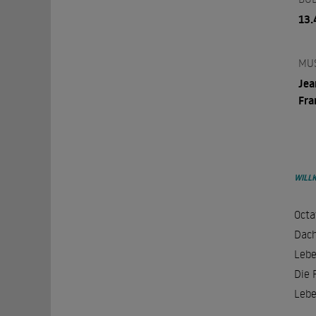
13.
MU
Jea
Fra
WILL
Octa
Dach
Lebe
Die 
Lebe