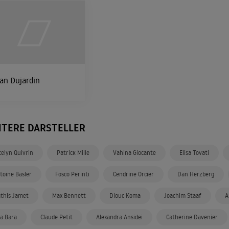
an Dujardin
ITERE DARSTELLER
celyn Quivrin
Patrick Mille
Vahina Giocante
Elisa Tovati
toine Basler
Fosco Perinti
Cendrine Orcier
Dan Herzberg
this Jamet
Max Bennett
Diouc Koma
Joachim Staaf
A
a Bara
Claude Petit
Alexandra Ansidei
Catherine Davenier