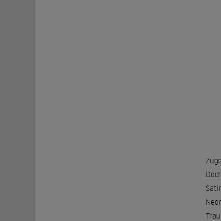
Zuge
Doch
Sati
Neor
Trau