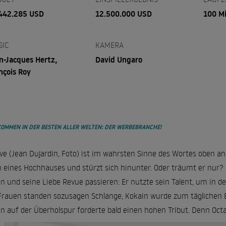
442.285 USD
12.500.000 USD
100 M
SIC
KAMERA
n-Jacques Hertz,
David Ungaro
nçois Roy
KOMMEN IN DER BESTEN ALLER WELTEN: DER WERBEBRANCHE!
ve (Jean Dujardin, Foto) ist im wahrsten Sinne des Wortes oben
 eines Hochhauses und stürzt sich hinunter. Oder träumt er nur? Auf
n und seine Liebe Revue passieren: Er nutzte sein Talent, um in der
Frauen standen sozusagen Schlange, Kokain wurde zum täglichen Be
n auf der Überholspur forderte bald einen hohen Tribut. Denn Octav