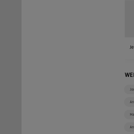
Je
WE
Jo
An
Ma
An