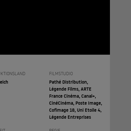
KTIONSLAND
FILMSTUDIO
eich
Pathé Distribution,
Légende Films, ARTE
France Cinéma, Canal+,
CinéCinéma, Poste Image,
Cofimage 18, Uni Etoile 4,
Légende Entreprises
EIT
REGIE