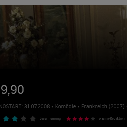
39,90
NOSTART: 31.07.2008 • Komödie • Frankreich (2007)
Lesermeinung
prisma-Redaktion