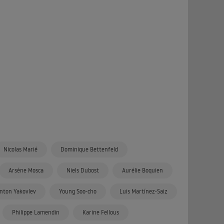
Nicolas Marié
Dominique Bettenfeld
Arsène Mosca
Niels Dubost
Aurélie Boquien
nton Yakovlev
Young Soo-cho
Luis Martínez-Saiz
Philippe Lamendin
Karine Fellous