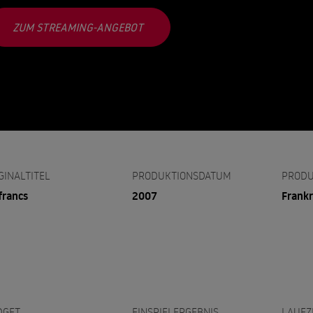
ZUM STREAMING-ANGEBOT
GINALTITEL
PRODUKTIONSDATUM
PRODU
francs
2007
Frankr
DGET
EINSPIELERGEBNIS
LAUFZ