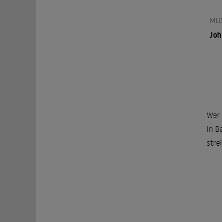
MU
Joh
Wer 
in B
stre