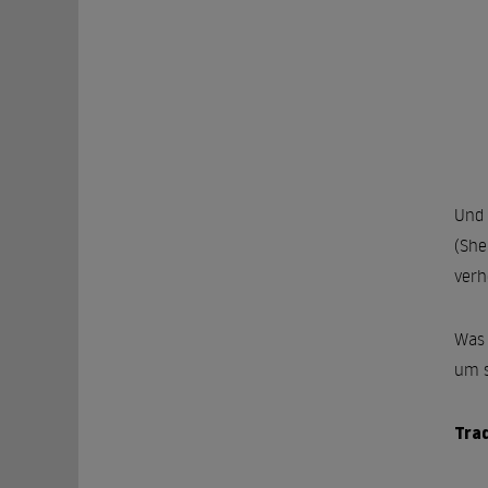
Und 
(She
verh
Was 
um s
Tra