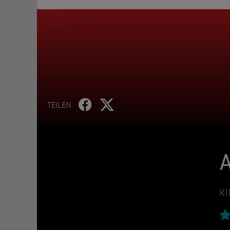
TEILEN
A
KI