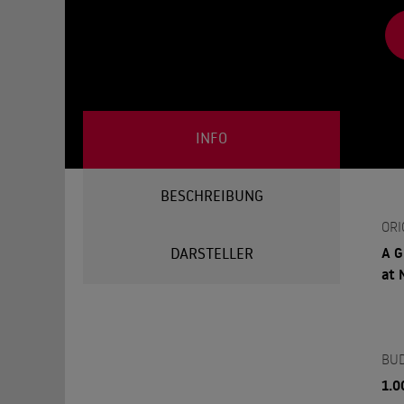
INFO
BESCHREIBUNG
ORI
A G
DARSTELLER
at 
BU
1.0