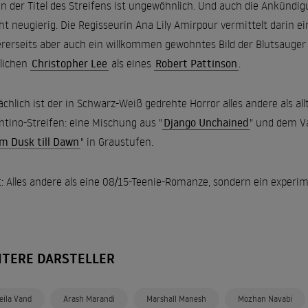
n der Titel des Streifens ist ungewöhnlich. Und auch die Ankündig
t neugierig. Die Regisseurin Ana Lily Amirpour vermittelt darin ei
rerseits aber auch ein willkommen gewohntes Bild der Blutsauger 
lichen
Christopher Lee
als eines
Robert Pattinson
.
ächlich ist der in Schwarz-Weiß gedrehte Horror alles andere als all
ntino-Streifen: eine Mischung aus "
Django Unchained
" und dem V
m Dusk till Dawn
" in Graustufen.
t: Alles andere als eine 08/15-Teenie-Romanze, sondern ein experi
ITERE DARSTELLER
eila Vand
Arash Marandi
Marshall Manesh
Mozhan Navabi