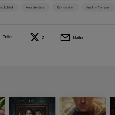
lad Eghbali
Reza Sixo Safai
Ray Haratian
Ana Lily Amirpour
Teilen
X
Mailen