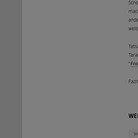
Scho
mach
ande
weib
Tats
Tara
"
Fro
Fazi
WE
Sh