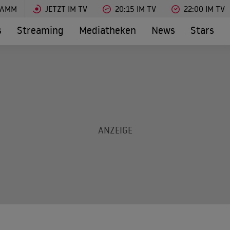
RAMM
JETZT IM TV
20:15 IM TV
22:00 IM TV
s
Streaming
Mediatheken
News
Stars