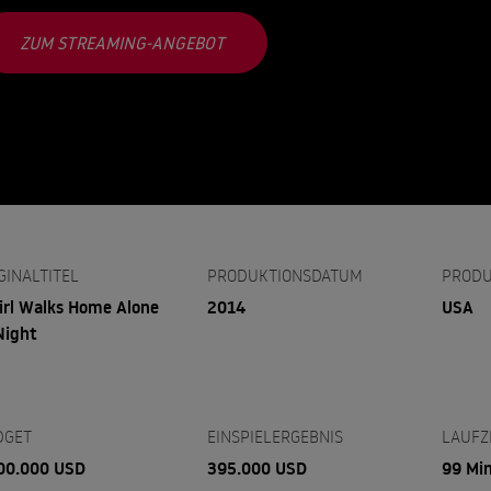
ZUM STREAMING-ANGEBOT
GINALTITEL
PRODUKTIONSDATUM
PRODU
irl Walks Home Alone
2014
USA
Night
DGET
EINSPIELERGEBNIS
LAUFZ
00.000 USD
395.000 USD
99 Mi