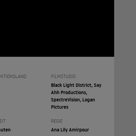
KTIONSLAND
FILMSTUDIO
Black Light District, Say
Ahh Productions,
SpectreVision, Logan
Pictures
EIT
REGIE
nuten
Ana Lily Amirpour