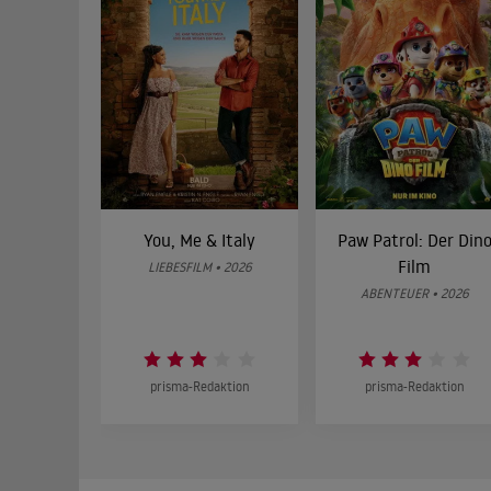
You, Me & Italy
Paw Patrol: Der Din
Film
LIEBESFILM • 2026
ABENTEUER • 2026
prisma-Redaktion
prisma-Redaktion