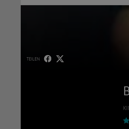
TEILEN
B
KI