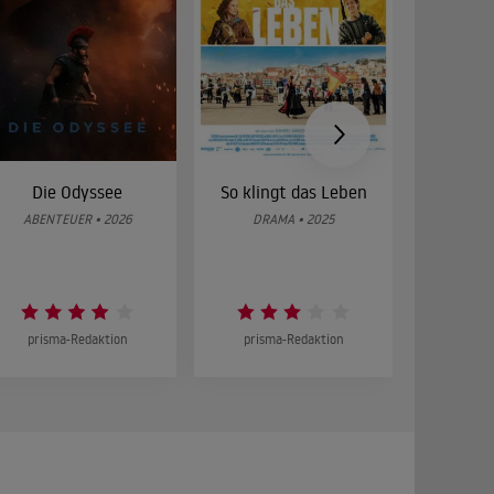
Die Odyssee
So klingt das Leben
Was 
g
ABENTEUER • 2026
DRAMA • 2025
DOKUMENT
prisma-Redaktion
prisma-Redaktion
prism