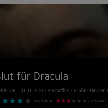
lut für Dracula
NOSTART: 01.01.1970 • Horrorfilm • Großbritannien 
Lesermeinung
prisma-Redaktion