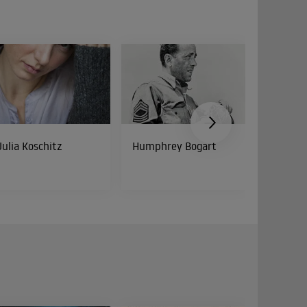
Julia Koschitz
Humphrey Bogart
Peter Di