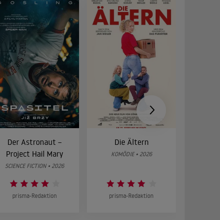
Der Astronaut –
Die Ältern
28 Year
Project Hail Mary
Bon
KOMÖDIE • 2026
SCIENCE FICTION • 2026
HOR
prisma-Redaktion
prisma-Redaktion
prism