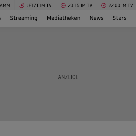
RAMM
JETZT IM TV
20:15 IM TV
22:00 IM TV
s
Streaming
Mediatheken
News
Stars