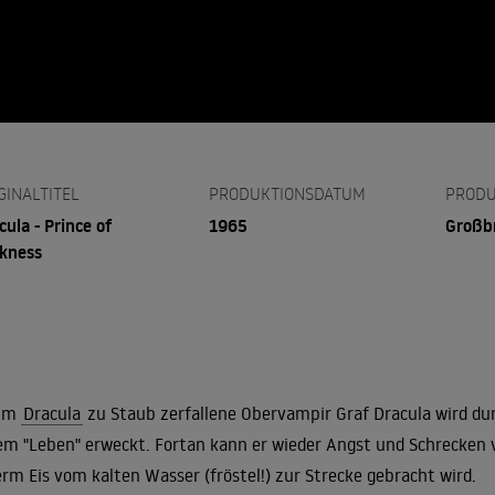
GINALTITEL
PRODUKTIONSDATUM
PRODU
cula - Prince of
1965
Großb
kness
 im
Dracula
zu Staub zerfallene Obervampir Graf Dracula wird durc
m "Leben" erweckt. Fortan kann er wieder Angst und Schrecken v
rm Eis vom kalten Wasser (fröstel!) zur Strecke gebracht wird.