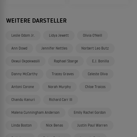
WEITERE DARSTELLER
Leslie Odom Jr.
Lidya Jewett
Olivia O'Neill
Ann Dowd
Jennifer Nettles
Norbert Leo Butz
Okwui Okpokwasili
Raphael Sbarge
E.J. Bonilla
Danny McCarthy
Tracey Graves
Celeste Oliva
Antoni Corone
Norah Murphy
Chloe Traicos
Chandu Kanuri
Richard Carr III
Malena Cunningham Anderson
Emily Rachel Gordon
Linda Boston
Nick Benas
Justin Paul Warren