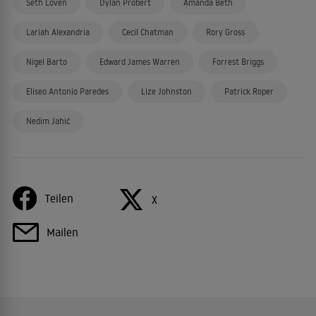
Seth Loven
Dylan Probert
Amanda Beth
Lariah Alexandria
Cecil Chatman
Rory Gross
Nigel Barto
Edward James Warren
Forrest Briggs
Eliseo Antonio Paredes
Lize Johnston
Patrick Roper
Nedim Jahić
Teilen
X
Mailen