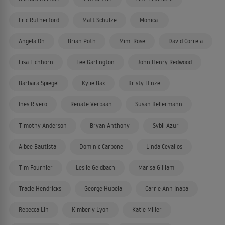
Eric Rutherford
Matt Schulze
Monica
Angela Oh
Brian Poth
Mimi Rose
David Correia
Lisa Eichhorn
Lee Garlington
John Henry Redwood
Barbara Spiegel
Kylie Bax
Kristy Hinze
Ines Rivero
Renate Verbaan
Susan Kellermann
Timothy Anderson
Bryan Anthony
Sybil Azur
Albee Bautista
Dominic Carbone
Linda Cevallos
Tim Fournier
Leslie Geldbach
Marisa Gilliam
Tracie Hendricks
George Hubela
Carrie Ann Inaba
Rebecca Lin
Kimberly Lyon
Katie Miller