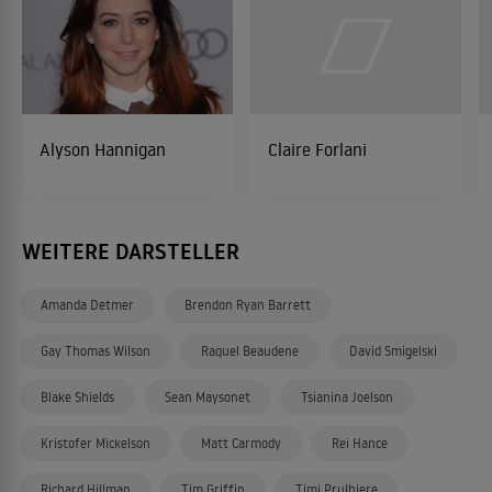
Alyson Hannigan
Claire Forlani
WEITERE DARSTELLER
Amanda Detmer
Brendon Ryan Barrett
Gay Thomas Wilson
Raquel Beaudene
David Smigelski
Blake Shields
Sean Maysonet
Tsianina Joelson
Kristofer Mickelson
Matt Carmody
Rei Hance
Richard Hillman
Tim Griffin
Timi Prulhiere