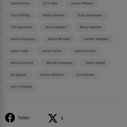
Diane Mizota
Chris Moss
Nancy O'Meara
Tracy Phillips
Kelleia Sheerin
Susie Shoemaker
Tim Stevenson
Jenna Stewart
Becca Sweitzer
Jessica Tarazona
Alysha Wheeler
Zachary Woodlee
Jason Yribar
James Cotner
Sabrina Culver
Mike DiGiacinto
Michael Eliopoulos
James Howell
Cal Nguyen
Damon Williams
Evis Xheneti
John X Volaitis
Teilen
X