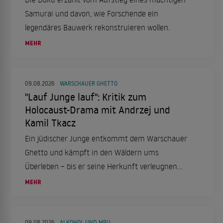
Samurai und davon, wie Forschende ein
legendäres Bauwerk rekonstruieren wollen.
MEHR
09.08.2026
WARSCHAUER GHETTO
"Lauf Junge lauf": Kritik zum
Holocaust-Drama mit Andrzej und
Kamil Tkacz
Ein jüdischer Junge entkommt dem Warschauer
Ghetto und kämpft in den Wäldern ums
Überleben – bis er seine Herkunft verleugnen
soll.
MEHR
09.08.2026
ALKOHOL UND MPU