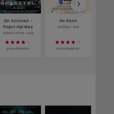
Der Astronaut –
Die Ältern
28 Year
Project Hail Mary
Bon
KOMÖDIE • 2026
SCIENCE FICTION • 2026
HOR
prisma-Redaktion
prisma-Redaktion
prism