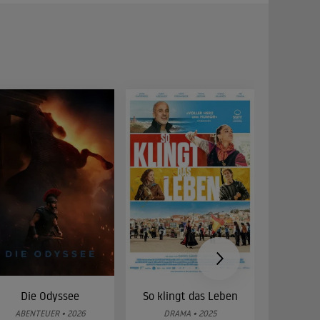
Die Odyssee
So klingt das Leben
Was 
g
ABENTEUER • 2026
DRAMA • 2025