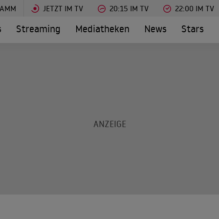
RAMM
JETZT IM TV
20:15 IM TV
22:00 IM TV
s
Streaming
Mediatheken
News
Stars