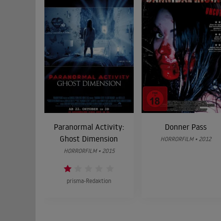
Paranormal Activity:
Donner Pass
Ghost Dimension
HORRORFILM • 2012
HORRORFILM • 2015
prisma-Redaktion