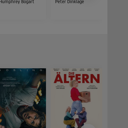
Humphrey Bogart
Peter Dinklage
Bud Spe