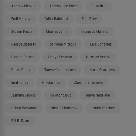
Andrew Pleavin
Andrew-Lee Potts
Gil Kolirin
Emil Markov
Calita Rainford
Tom Riley
Steven Pacey
Charles Venn
Tatina de Marinis
George Zlatarev
Stilyana Mitkova
Laia Gonzàlez
Oksana Borbat
Xeniya Fesenko
Miroslav Petrov
Deian Dinev
Tanya Kozhuharova
Maria Georgieva
Emil Tonev
Nikolai Iliev
Zhasmina Toskova
Jasmina Jekova
Iva Atanasova
Tanya Nedeleva
Hristo Parvanov
Nikolai Chobanov
Lyubo Yonchev
Bill R. Dean