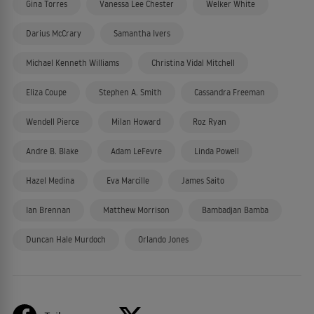
Gina Torres
Vanessa Lee Chester
Welker White
Darius McCrary
Samantha Ivers
Michael Kenneth Williams
Christina Vidal Mitchell
Eliza Coupe
Stephen A. Smith
Cassandra Freeman
Wendell Pierce
Milan Howard
Roz Ryan
Andre B. Blake
Adam LeFevre
Linda Powell
Hazel Medina
Eva Marcille
James Saito
Ian Brennan
Matthew Morrison
Bambadjan Bamba
Duncan Hale Murdoch
Orlando Jones