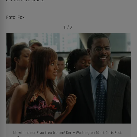
Foto: Fox
1
/
2
Ich will meiner Frau treu bleiben! Kerry Washington führt Chris Rock