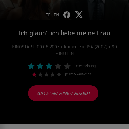
TEILEN
Ich glaub', ich liebe meine Frau
KINOSTART: 09.08.2007 • Komödie • USA (2007) • 90
MINUTEN
Lesermeinung
prisma-Redaktion
ZUM STREAMING-ANGEBOT