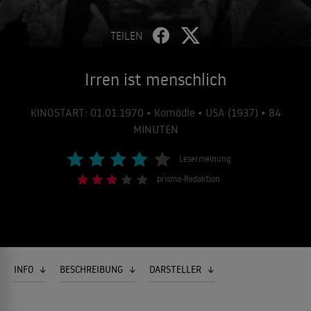
TEILEN
Irren ist menschlich
KINOSTART: 01.01.1970 • Komödie • USA (1937) • 84
MINUTEN
Lesermeinung
prisma-Redaktion
INFO
BESCHREIBUNG
DARSTELLER