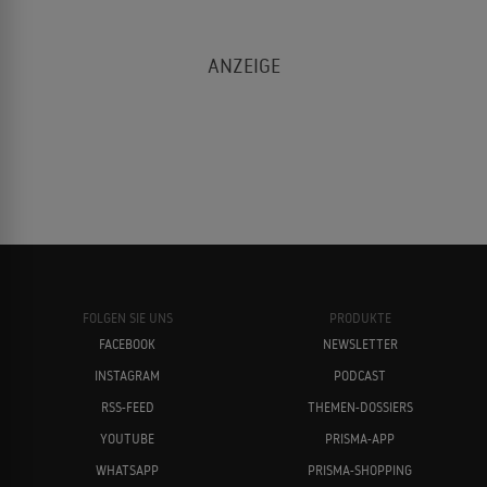
FOLGEN SIE UNS
PRODUKTE
FACEBOOK
NEWSLETTER
INSTAGRAM
PODCAST
RSS-FEED
THEMEN-DOSSIERS
YOUTUBE
PRISMA-APP
WHATSAPP
PRISMA-SHOPPING