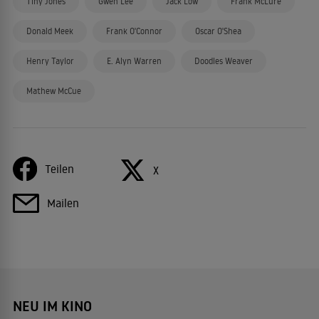
Tiny Jones
Gwen Lee
Jack Low
Frank McLure
Donald Meek
Frank O'Connor
Oscar O'Shea
Henry Taylor
E. Alyn Warren
Doodles Weaver
Mathew McCue
Teilen
X
Mailen
NEU IM KINO