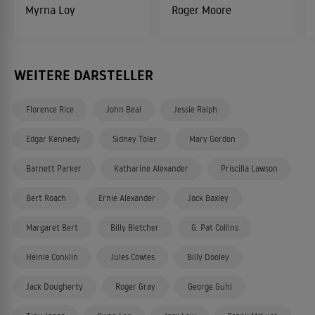
Myrna Loy
Roger Moore
WEITERE DARSTELLER
Florence Rice
John Beal
Jessie Ralph
Edgar Kennedy
Sidney Toler
Mary Gordon
Barnett Parker
Katharine Alexander
Priscilla Lawson
Bert Roach
Ernie Alexander
Jack Baxley
Margaret Bert
Billy Bletcher
G. Pat Collins
Heinie Conklin
Jules Cowles
Billy Dooley
Jack Dougherty
Roger Gray
George Guhl