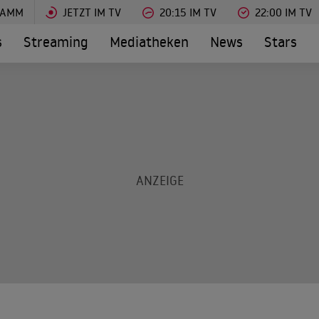
RAMM
JETZT IM TV
20:15 IM TV
22:00 IM TV
s
Streaming
Mediatheken
News
Stars