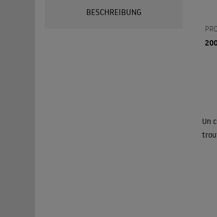
BESCHREIBUNG
PR
20
Un c
trou