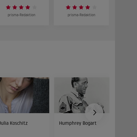
prisma-Redaktion
prisma-Redaktion
prism
Julia Koschitz
Humphrey Bogart
Cathy 