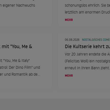
um eigener Nachwuchs
schonungslos ehrlich. Sie 
letztlich am enormen Druc
MEHR
06.08.2026
NOSTALGISCHES COM
k mit "You, Me &
Die Kultserie kehrt zu
Vor 20 Jahren endete die ARD
t "You, Me & Italy"
(Felicitas Woll) ein nostal
trol: Der Dino Film" und
erneut in ihren Bann zieht.
euer und Romantik ab dem
MEHR