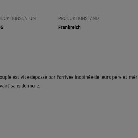
ODUKTIONSDATUM
PRODUKTIONSLAND
05
Frankreich
ouple est vite dépassé par l'arrivée inopinée de leurs père et mère
vant sans domicile.