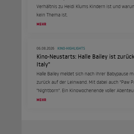
Verhältnis zu Heidi Klums Kindern ist und war
kein Thema ist.
MEHR
06.08.2026
KINO-HIGHLIGHTS
Kino-Neustarts: Halle Bailey ist zurüc
Italy"
Halle Bailey meldet sich nach ihrer Babypause mi
zurück auf der Leinwand. Mit dabei auch "Paw Pa
"Nightborn". Ein Kinowochenende voller Abent
6. August.
MEHR