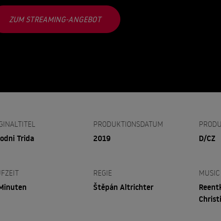
ZUM STREAMING-ANGEBOT
GINALTITEL
PRODUKTIONSDATUM
PRODU
odni Trida
2019
D/CZ
FZEIT
REGIE
MUSIC
Minuten
Štěpán Altrichter
Reentk
Christ