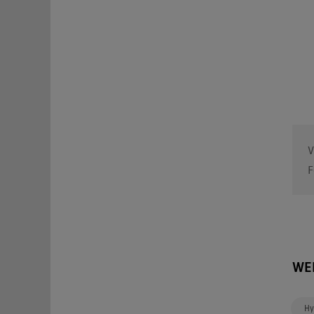
V
F
WE
Hy