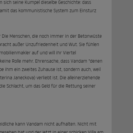
 sich seine Kumpel dieselbe Geschichte: dass
 damit das kommunistische System zum Einsturz
? Die Menschen, die noch immer in der Betonwüste
bracht außer Unzufriedenheit und Wut. Sie fühlen
obilienmakler auf und will ihr Viertel
 keine Rolle mehr. Ehrensache, dass Vandam "denen
ipe ihm ein zweites Zuhause ist, sondern auch, weil
erina Janeckova) verliebt ist. Die alleinerziehende
ie Schlacht, um das Geld für die Rettung seiner
eidliche kann Vandam nicht aufhalten. Nicht mit
esehen hat und der jetzt in einer schicken Villa am