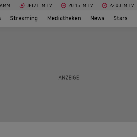
RAMM
JETZT IM TV
20:15 IM TV
22:00 IM TV
s
Streaming
Mediatheken
News
Stars