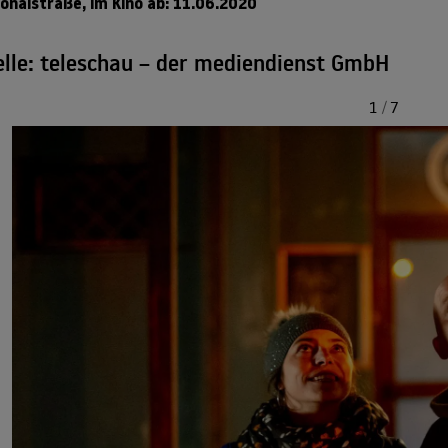
onalstraße, im Kino ab: 11.06.2020
lle: teleschau – der mediendienst GmbH
1
/
7