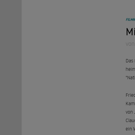
FILMK
Mi
von
Das 
heim
"Nat
Frie
Kamp
von 
Clau
ein 