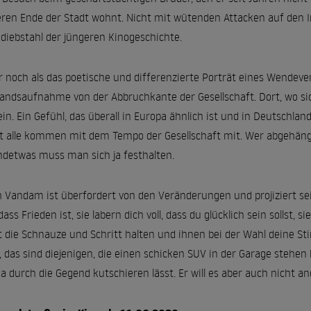
ren Ende der Stadt wohnt. Nicht mit wütenden Attacken auf den 
diebstahl der jüngeren Kinogeschichte.
 noch als das poetische und differenzierte Porträt eines Wendever
andsaufnahme von der Abbruchkante der Gesellschaft. Dort, wo sic
ein. Ein Gefühl, das überall in Europa ähnlich ist und in Deutschla
t alle kommen mit dem Tempo der Gesellschaft mit. Wer abgehängt
ndetwas muss man sich ja festhalten.
 Vandam ist überfordert von den Veränderungen und projiziert seine 
 dass Frieden ist, sie labern dich voll, dass du glücklich sein sollst, 
st die Schnauze und Schritt halten und ihnen bei der Wahl deine St
", das sind diejenigen, die einen schicken SUV in der Garage steh
a durch die Gegend kutschieren lässt. Er will es aber auch nicht an