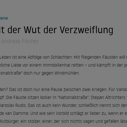
RITIK
t der Wut der Verzweiflung
 Andreas Fischer
Leben ist eine Abfolge von Schlachten: Mit fliegenden Fäusten wil
liche Liebe vor einem Immobilienhai retten – und kämpft in der
ionalstraße" doch nur gegen Windmühlen.
den? Das ist doch nur eine Pause zwischen zwei Kriegen. Für Vand
f: Die Fäuste sitzen locker in "Nationalstraße", Stepan Altrichte
Jaroslav Rudis. Das ist auch kein Wunder, schließlich nennt sich d
de van Damme. Und wie sein Vorbild schlägt er lieber zu, wenn er 
Wutbürger, ein stolzer, einer, der sich nichts sagen und gefallen lä