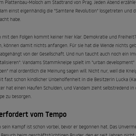
m Plattenbau-Moloch am Stadtrand von Prag. Jeden Abend erzählen
am einst eigenhändig die "Samtene Revolution" losgetreten und
acht habe.
 mit den Folgen kommt keiner hier klar. Demokratie und Freiheit
n, können damit nichts anfangen. Für sie hat die Wende nichts ge
 abgehängt von der Gesellschaft. Und nun taucht auch noch ein Imm
italisieren": Vandams Stammkneipe spielt im "urban development"
ben" mal ordentlich die Meinung sagen will. Nicht nur, weil die Kne
it fast schon kindlicher Unbeholfenheit in die Besitzerin Lucka (Kat
er hat einen Haufen Schulden, und Vandam zieht selbstredend in d
pe zu besorgen.
erfordert vom Tempo
 sein Kampf ist schon vorbei, bevor er begonnen hat. Das Unverm
Besuch beim geschäftstüchtigen Bruder, den er seit Jahren nicht g