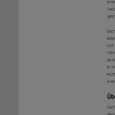
eine
Vand
gebr
Doch
lebe
sich
"rev
da o
er m
Mutt
Knei
Üb
Doch
dem 