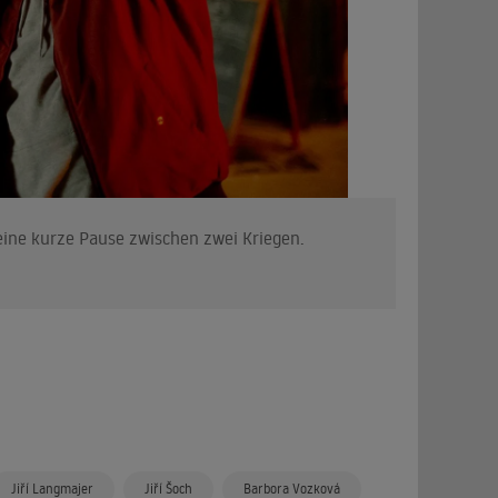
ine kurze Pause zwischen zwei Kriegen.
Mit Vanda
Liebe Luc
Jiří Langmajer
Jiří Šoch
Barbora Vozková