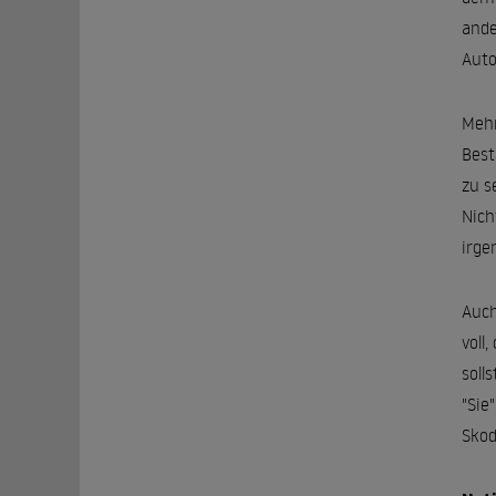
ande
Auto
Mehr
Best
zu s
Nich
irge
Auch
voll,
soll
"Sie
Skod