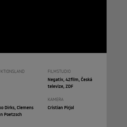
KTIONSLAND
FILMSTUDIO
Negativ, 42film, Česká
televize, ZDF
KAMERA
o Dirks, Clemens
Cristian Pirjol
in Poetzsch