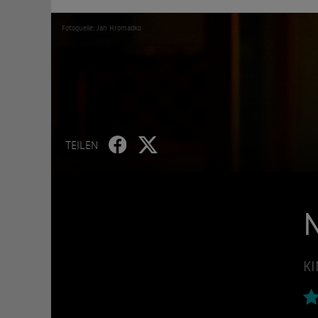
Fotoquelle: Jan Hromadko
TEILEN
N
KI