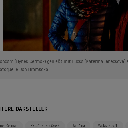
andam (Hynek Cermak) genießt mit Lucka (Katerina Janeckova) e
otoquelle: Jan Hromadko
ITERE DARSTELLER
nek Čermák
Kateřina Janečková
Jan Cina
Václav Neužil