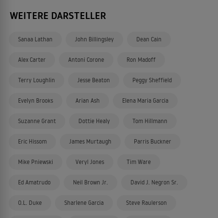
WEITERE DARSTELLER
Sanaa Lathan
John Billingsley
Dean Cain
Alex Carter
Antoni Corone
Ron Madoff
Terry Loughlin
Jesse Beaton
Peggy Sheffield
Evelyn Brooks
Arian Ash
Elena Maria Garcia
Suzanne Grant
Dottie Healy
Tom Hillmann
Eric Hissom
James Murtaugh
Parris Buckner
Mike Pniewski
Veryl Jones
Tim Ware
Ed Amatrudo
Neil Brown Jr.
David J. Negron Sr.
O.L. Duke
Sharlene Garcia
Steve Raulerson