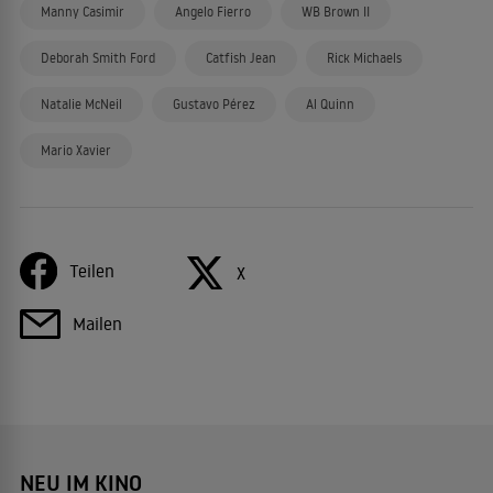
Manny Casimir
Angelo Fierro
WB Brown II
Deborah Smith Ford
Catfish Jean
Rick Michaels
Natalie McNeil
Gustavo Pérez
Al Quinn
Mario Xavier
Teilen
X
Mailen
NEU IM KINO