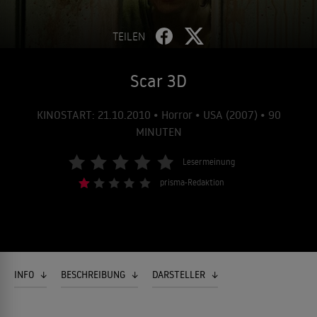
TEILEN
Scar 3D
KINOSTART: 21.10.2010 • Horror • USA (2007) • 90
MINUTEN
Lesermeinung
prisma-Redaktion
INFO
BESCHREIBUNG
DARSTELLER