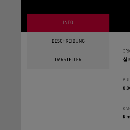
INFO
BESCHREIBUNG
ORI
실
DARSTELLER
BU
8.0
KA
Kim