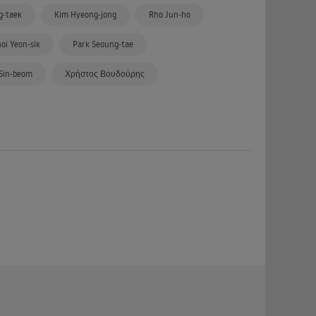
g-taek
Kim Hyeong-jong
Rho Jun-ho
oi Yeon-sik
Park Seoung-tae
 Sin-beom
Χρήστος Βουδούρης