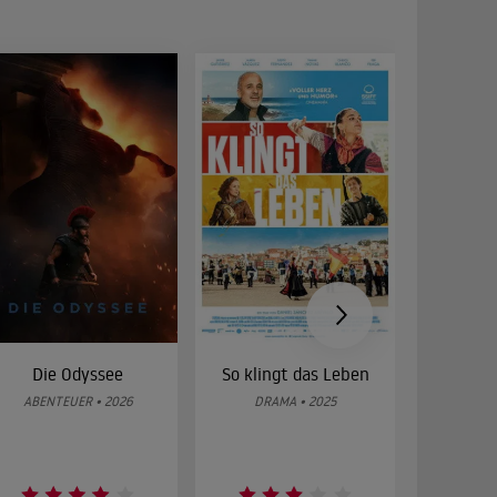
Die Odyssee
So klingt das Leben
Was 
g
ABENTEUER • 2026
DRAMA • 2025
DOKUMENT