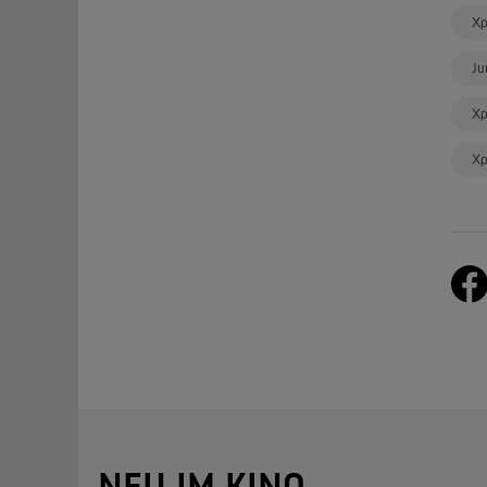
Χρ
Ju
Χρ
Χρ
NEU IM KINO