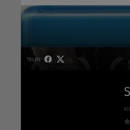
TEILEN
S
KI