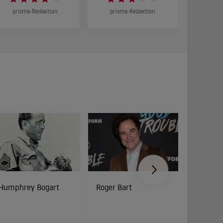
prisma-Redaktion
prisma-Redaktion
prism
Humphrey Bogart
Roger Bart
Peter Di