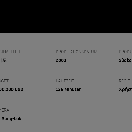
GINALTITEL
PRODUKTIONSDATUM
PRODU
미도
2003
Südko
DGET
LAUFZEIT
REGIE
00.000 USD
135 Minuten
Χρήσ
MERA
 Sung-bok