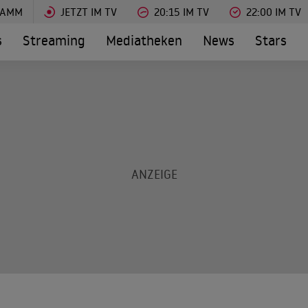
RAMM
JETZT IM TV
20:15 IM TV
22:00 IM TV
s
Streaming
Mediatheken
News
Stars