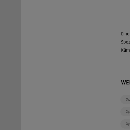
Eine
Spez
Kämp
WE
Χρ
Χρ
Χρ