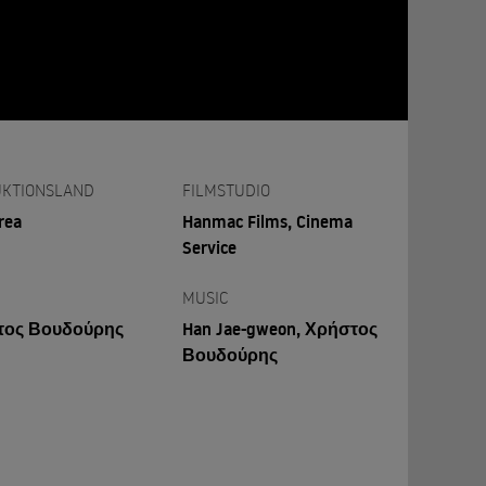
KTIONSLAND
FILMSTUDIO
rea
Hanmac Films, Cinema
Service
MUSIC
τος Βουδούρης
Han Jae-gweon, Χρήστος
Βουδούρης