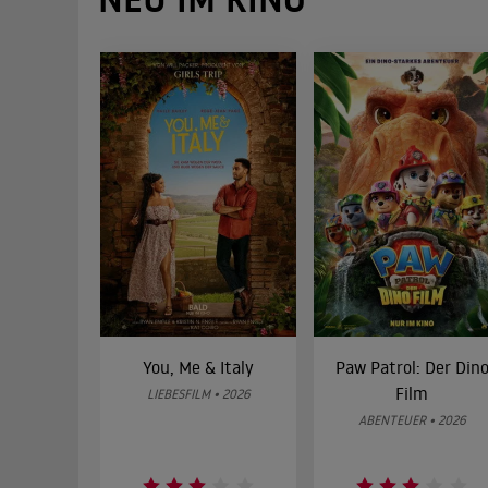
You, Me & Italy
Paw Patrol: Der Din
Film
LIEBESFILM • 2026
ABENTEUER • 2026