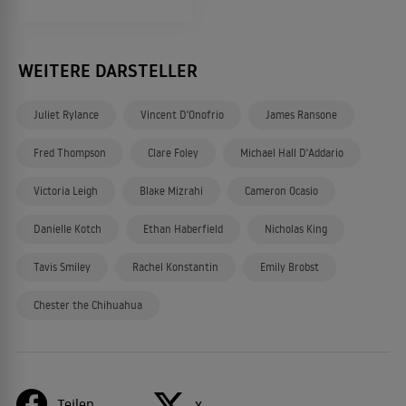
WEITERE DARSTELLER
Juliet Rylance
Vincent D'Onofrio
James Ransone
Fred Thompson
Clare Foley
Michael Hall D'Addario
Victoria Leigh
Blake Mizrahi
Cameron Ocasio
Danielle Kotch
Ethan Haberfield
Nicholas King
Tavis Smiley
Rachel Konstantin
Emily Brobst
Chester the Chihuahua
Teilen
X