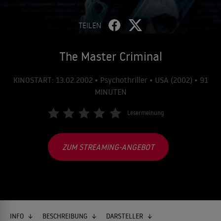
TEILEN
The Master Criminal
KINOSTART: 13.02.2002 • Psychothriller • USA (2002) • 91
MINUTEN
Lesermeinung
ZUM STREAMING-ANGEBOT
INFO
BESCHREIBUNG
DARSTELLER