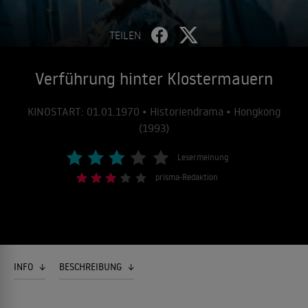
TEILEN
Verführung hinter Klostermauern
KINOSTART: 01.01.1970 • Historiendrama • Hongkong
(1993)
Lesermeinung
prisma-Redaktion
INFO
BESCHREIBUNG