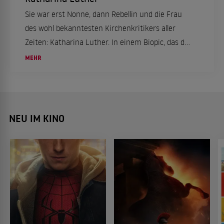
Sie war erst Nonne, dann Rebellin und die Frau
des wohl bekanntesten Kirchenkritikers aller
Zeiten: Katharina Luther. In einem Biopic, das die
ARD nun erneut zeigt, wurde das Leben der
MEHR
ungewöhnlichen Frau gewürdigt.
NEU IM KINO