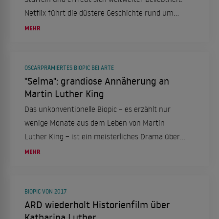
Netflix führt die düstere Geschichte rund um
Kommissar Luther nun fort. Doch kann der Film,
MEHR
der ab März auf verfügbar ist, mit der Qualität
seiner Serien-Vorlage mithalten?
OSCARPRÄMIERTES BIOPIC BEI ARTE
"Selma": grandiose Annäherung an
Martin Luther King
Das unkonventionelle Biopic – es erzählt nur
wenige Monate aus dem Leben von Martin
Luther King – ist ein meisterliches Drama über
Rassenhass, Hoffnung und einen
MEHR
wohlkalkulierten Protest.
BIOPIC VON 2017
ARD wiederholt Historienfilm über
Katharina Luther