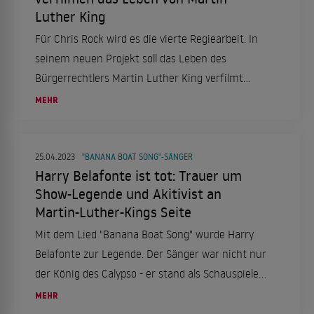
Luther King
Für Chris Rock wird es die vierte Regiearbeit. In
seinem neuen Projekt soll das Leben des
Bürgerrechtlers Martin Luther King verfilmt
werden.
MEHR
25.04.2023
"BANANA BOAT SONG"-SÄNGER
Harry Belafonte ist tot: Trauer um
Show-Legende und Akitivist an
Martin-Luther-Kings Seite
Mit dem Lied "Banana Boat Song" wurde Harry
Belafonte zur Legende. Der Sänger war nicht nur
der König des Calypso - er stand als Schauspieler
vor der Kamera und kämpfte für
MEHR
Menschenrechte an der Seite von Martin Luther