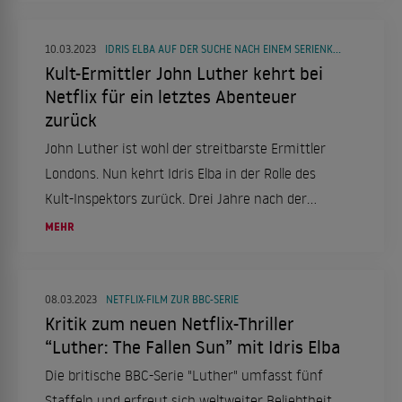
King. Nun ist Harry Belafonte im Alter von 96
Jahren gestorben.
10.03.2023
IDRIS ELBA AUF DER SUCHE NACH EINEM SERIENKILLER
Kult-Ermittler John Luther kehrt bei
Netflix für ein letztes Abenteuer
zurück
John Luther ist wohl der streitbarste Ermittler
Londons. Nun kehrt Idris Elba in der Rolle des
Kult-Inspektors zurück. Drei Jahre nach der
letzten Episode muss er bei Netflix noch einmal
MEHR
ran und ab 10. März in "Luther: The Fallen Sun"
einen Serienmörder fangen.
08.03.2023
NETFLIX-FILM ZUR BBC-SERIE
Kritik zum neuen Netflix-Thriller
“Luther: The Fallen Sun” mit Idris Elba
Die britische BBC-Serie "Luther" umfasst fünf
Staffeln und erfreut sich weltweiter Beliebtheit.