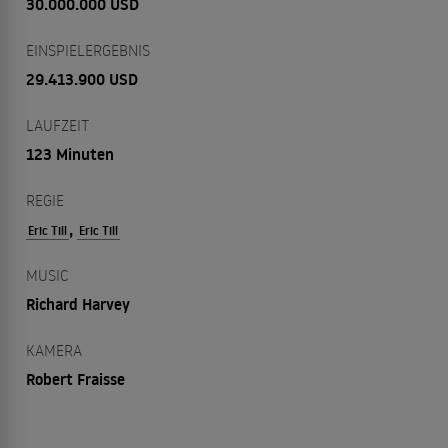
30.000.000 USD
EINSPIELERGEBNIS
29.413.900 USD
LAUFZEIT
123 Minuten
REGIE
,
Eric Till
Eric Till
MUSIC
Richard Harvey
KAMERA
Robert Fraisse