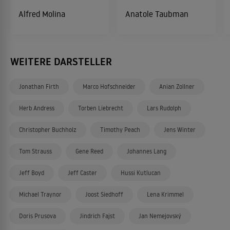
Alfred Molina
Anatole Taubman
WEITERE DARSTELLER
Jonathan Firth
Marco Hofschneider
Anian Zollner
Herb Andress
Torben Liebrecht
Lars Rudolph
Christopher Buchholz
Timothy Peach
Jens Winter
Tom Strauss
Gene Reed
Johannes Lang
Jeff Boyd
Jeff Caster
Hussi Kutlucan
Michael Traynor
Joost Siedhoff
Lena Krimmel
Doris Prusova
Jindrich Fajst
Jan Nemejovský