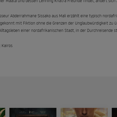
her Maata und dessen Lehrling Khatra Freunde findet, ändert sich A
sseur Abderrahmane Sissako aus Mali erzählt eine typisch nordafr
 gekonnt mit Fiktion ohne die Grenzen der Unglaubwürdigkeit zu üb
Alltagsleben einer nordafrikanischen Stadt, in der Durchreisende st
: Kairos