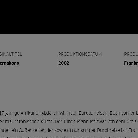
GINALTITEL
PRODUKTIONSDATUM
PRODU
remakono
2002
Frankr
17-jährige Afrikaner Abdallah will nach Europa reisen. Doch vorher
er mauretanischen Küste. Der Junge Mann ist zwar von dem Ort ange
chnell ein Außenseiter, der sowieso nur auf der Durchreise ist. Ers