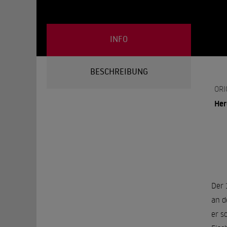
INFO
BESCHREIBUNG
ORI
He
Der 
an d
er s