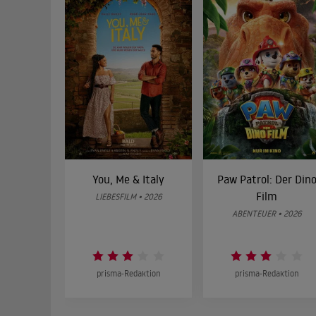
You, Me & Italy
Paw Patrol: Der Din
Film
LIEBESFILM • 2026
ABENTEUER • 2026
prisma-Redaktion
prisma-Redaktion