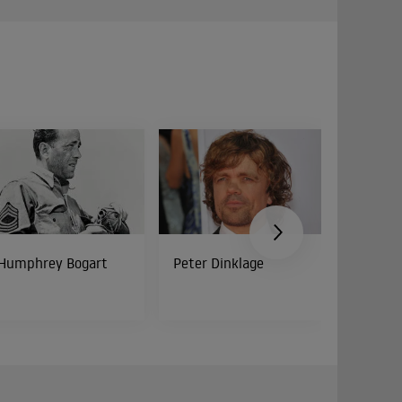
Humphrey Bogart
Peter Dinklage
Bud Spe