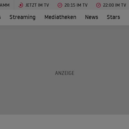
RAMM
JETZT IM TV
20:15 IM TV
22:00 IM TV
s
Streaming
Mediatheken
News
Stars