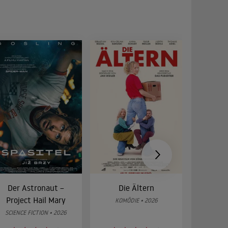
Der Astronaut –
Die Ältern
28 Year
Project Hail Mary
Bon
KOMÖDIE • 2026
SCIENCE FICTION • 2026
HOR