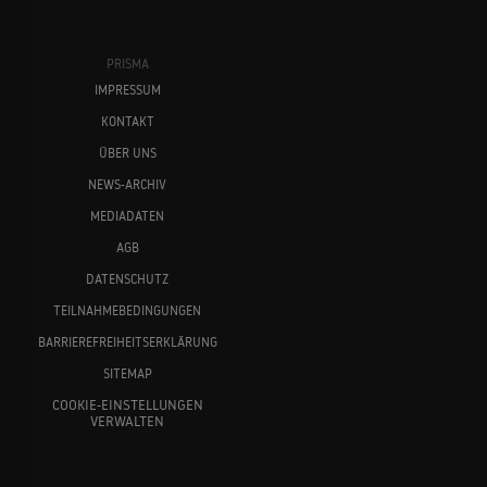
KRIEGSDRAMA
Don Cheadle
Anouk Aimée
PRISMA
IMPRESSUM
Die Nacht ist jung
1986
KONTAKT
GANGSTERFILM
ÜBER UNS
NEWS-ARCHIV
MEDIADATEN
Détective
Paul Bettany
Emmanuelle Seigner
1985
AGB
KRIMIFARCE
DATENSCHUTZ
TEILNAHMEBEDINGUNGEN
BARRIEREFREIHEITSERKLÄRUNG
SITEMAP
COOKIE-EINSTELLUNGEN
VERWALTEN
Chris Rock
Andy Serkis