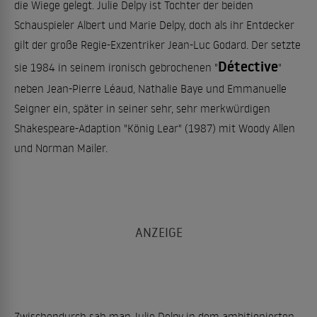
die Wiege gelegt. Julie Delpy ist Tochter der beiden
Schauspieler Albert und Marie Delpy, doch als ihr Entdecker
gilt der große Regie-Exzentriker Jean-Luc Godard. Der setzte
Détective
sie 1984 in seinem ironisch gebrochenen "
"
neben Jean-Pierre Léaud, Nathalie Baye und Emmanuelle
Seigner ein, später in seiner sehr, sehr merkwürdigen
Shakespeare-Adaption "König Lear" (1987) mit Woody Allen
und Norman Mailer.
Zwischendurch sah man Julie Delpy in dem ambitionierten