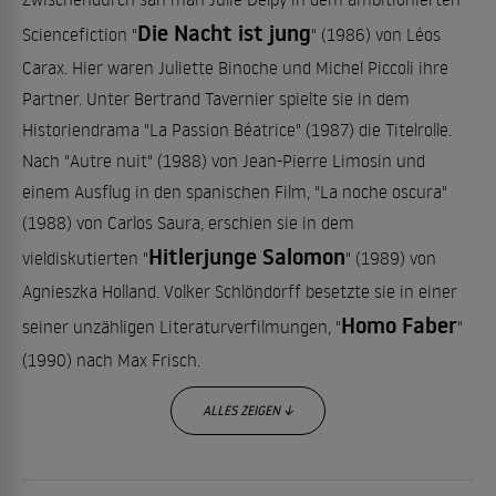
Die Nacht ist jung
Sciencefiction "
" (1986) von Léos
Carax. Hier waren Juliette Binoche und Michel Piccoli ihre
Partner. Unter Bertrand Tavernier spielte sie in dem
Historiendrama "La Passion Béatrice" (1987) die Titelrolle.
Nach "Autre nuit" (1988) von Jean-Pierre Limosin und
einem Ausflug in den spanischen Film, "La noche oscura"
(1988) von Carlos Saura, erschien sie in dem
Hitlerjunge Salomon
vieldiskutierten "
" (1989) von
Agnieszka Holland. Volker Schlöndorff besetzte sie in einer
Homo Faber
seiner unzähligen Literaturverfilmungen, "
"
(1990) nach Max Frisch.
ALLES ZEIGEN ↓
Rolle in Disney-Neuauflage