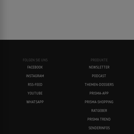
1993
PSYCHODRAMA
Jim Jarmusch
Krzysztof Kieslowski
Die drei Musketiere
1993
ABENTEUERKOMÖDIE
FOLGEN SIE UNS
PRODUKTE
Homo Faber
FACEBOOK
NEWSLETTER
1990
DRAMA
INSTAGRAM
PODCAST
Donald Sutherland
William Hurt
RSS-FEED
THEMEN-DOSSIERS
YOUTUBE
PRISMA-APP
Europa
1990
WHATSAPP
PRISMA-SHOPPING
POLITTHRILLER
RATGEBER
PRISMA TREND
SENDERINFOS
Hitlerjunge Salomon
1989