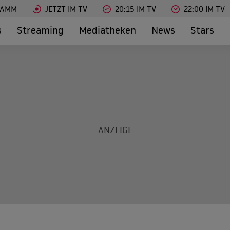
RAMM
JETZT IM TV
20:15 IM TV
22:00 IM TV
s
Streaming
Mediatheken
News
Stars