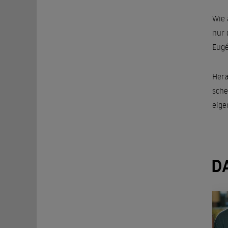
Wie 
nur 
Eugé
Hera
sche
eige
D