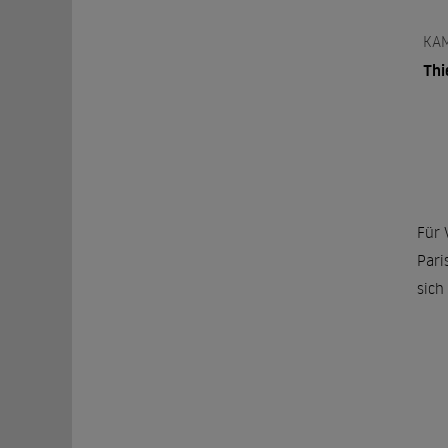
KA
Thi
Für 
Pari
sich