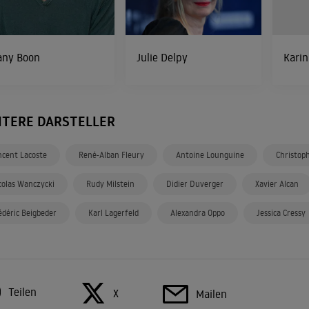
any Boon
Julie Delpy
Karin
ITERE DARSTELLER
ncent Lacoste
René-Alban Fleury
Antoine Lounguine
Christop
colas Wanczycki
Rudy Milstein
Didier Duverger
Xavier Alcan
édéric Beigbeder
Karl Lagerfeld
Alexandra Oppo
Jessica Cressy
Teilen
X
Mailen