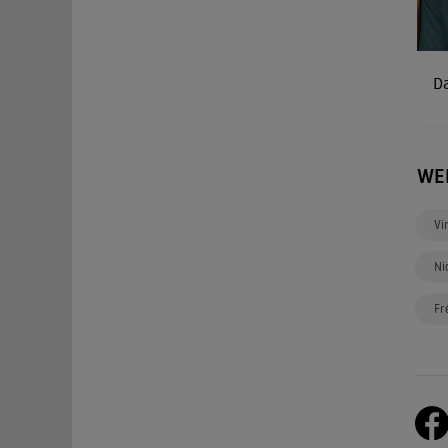
D
WE
Vi
Ni
Fr