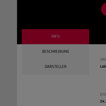
INFO
BESCHREIBUNG
ORI
Lol
DARSTELLER
EIN
24.