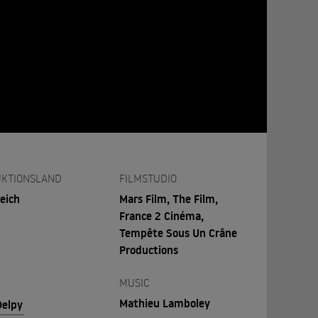
KTIONSLAND
FILMSTUDIO
eich
Mars Film, The Film,
France 2 Cinéma,
Tempête Sous Un Crâne
Productions
MUSIC
Mathieu Lamboley
Delpy