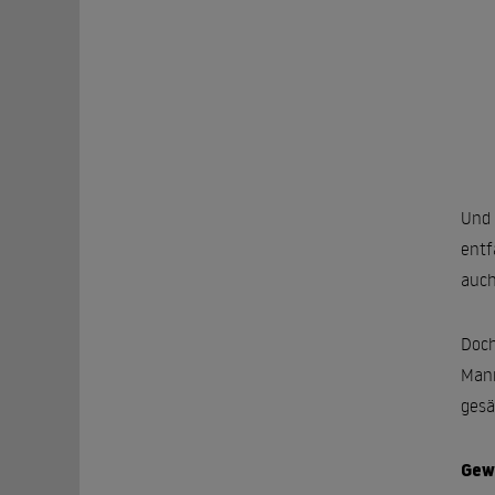
Und 
entf
auch
Doch
Mann
gesä
Gew