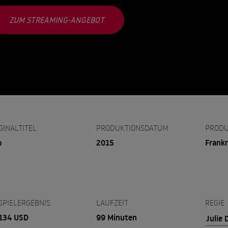
ZUM STREAMING-ANGEBOT
GINALTITEL
PRODUKTIONSDATUM
PRODU
o
2015
Frankr
SPIELERGEBNIS
LAUFZEIT
REGIE
134 USD
99 Minuten
Julie 