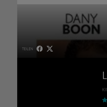
TEILEN
L
KI